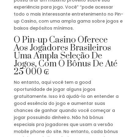
experiência para jogo. Você” “pode acessar
todo o mais interessante entretenimento no Pin-
up Casino, com uma ampla gama sobre jogos e
baixos depósitos mínimos.
O Pin-up Casino Oferece
Aos Jogadores Brasileiros
Uma Ampla Seleção De
Jogos, Com O Bônus De Até
25 000 ₢
No entanto, aqui você tem a good
oportunidade de jogar alguns jogos
gratuitamente. Isso irá ajudá-lo an entender a
good essência do jogo e aumentar suas
chances de ganhar quando você começar a
jogar possuindo dinheiro. Não há bônus
especiais pra jogadores que usam a versão
mobile phone do site. No entanto, cada bônus