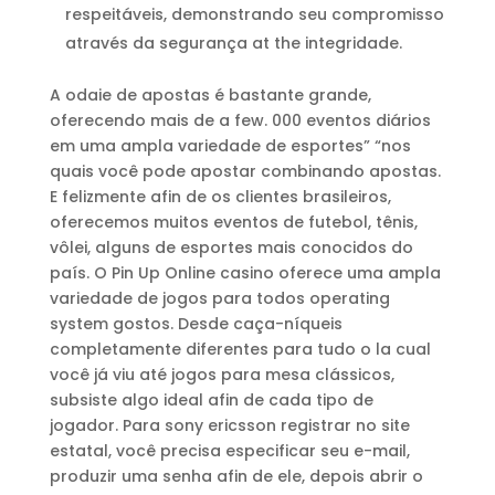
respeitáveis, demonstrando seu compromisso
através da segurança at the integridade.
A odaie de apostas é bastante grande,
oferecendo mais de a few. 000 eventos diários
em uma ampla variedade de esportes” “nos
quais você pode apostar combinando apostas.
E felizmente afin de os clientes brasileiros,
oferecemos muitos eventos de futebol, tênis,
vôlei, alguns de esportes mais conocidos do
país. O Pin Up Online casino oferece uma ampla
variedade de jogos para todos operating
system gostos. Desde caça-níqueis
completamente diferentes para tudo o la cual
você já viu até jogos para mesa clássicos,
subsiste algo ideal afin de cada tipo de
jogador. Para sony ericsson registrar no site
estatal, você precisa especificar seu e-mail,
produzir uma senha afin de ele, depois abrir o