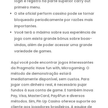
login e registro na parte superior carry out
primeiro menu.
O site oficial perform cassino pode se tornar
bloqueado periodicamente por razões mais
importantes.
Você terá o máximo sobre sua experiência de
jogo com exista grande bônus sobre boas-
vindas, além de poder acessar uma grande
variedade de games.
Aqui você pode encontrar jogos interessantes
da Pragmatic Have fun with, Microgaming. O
método de demonstração estará
imediatamente disponível, sem custos. Para
jogar com dinheiro real, é necessário pujar
fundos à sua conta de game. E também Inova
Pay, Visa, MasterCard, Pay4Fun e diversos
métodos. Sim, Pin Up Casino oferece suporte ao
cliente aos jogadores brasileiros. A equipe de