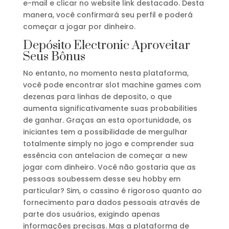
e-mail e clicar no website link destacado. Desta
manera, você confirmará seu perfil e poderá
começar a jogar por dinheiro.
Depósito Electronic Aproveitar
Seus Bônus
No entanto, no momento nesta plataforma,
você pode encontrar slot machine games com
dezenas para linhas de deposito, o que
aumenta significativamente suas probabilities
de ganhar. Graças an esta oportunidade, os
iniciantes tem a possibilidade de mergulhar
totalmente simply no jogo e comprender sua
essência con antelacion de começar a new
jogar com dinheiro. Você não gostaria que as
pessoas soubessem desse seu hobby em
particular? Sim, o cassino é rigoroso quanto ao
fornecimento para dados pessoais através de
parte dos usuários, exigindo apenas
informações precisas. Mas a plataforma de