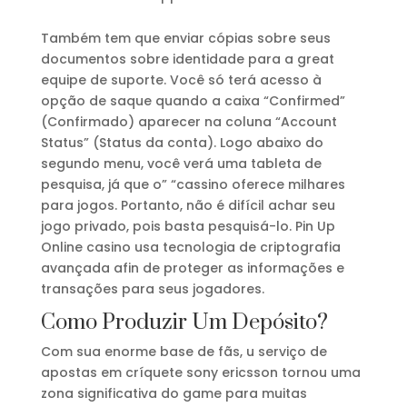
Também tem que enviar cópias sobre seus
documentos sobre identidade para a great
equipe de suporte. Você só terá acesso à
opção de saque quando a caixa “Confirmed”
(Confirmado) aparecer na coluna “Account
Status” (Status da conta). Logo abaixo do
segundo menu, você verá uma tableta de
pesquisa, já que o” “cassino oferece milhares
para jogos. Portanto, não é difícil achar seu
jogo privado, pois basta pesquisá-lo. Pin Up
Online casino usa tecnologia de criptografia
avançada afin de proteger as informações e
transações para seus jogadores.
Como Produzir Um Depósito?
Com sua enorme base de fãs, u serviço de
apostas em críquete sony ericsson tornou uma
zona significativa do game para muitas