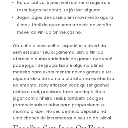
No aplicativo, é possível realizar o registro e
fazer logon na conta, ze já tiver alguma.
Jogar jogos de cassino em movimento agora
é mais fácil do que nunca através da versão
móvel do Pin-Up Online casino.
Obtenha a new melhor experiência divertida
sem estourar seu orçamento. Sim, o Pin-Up
oferece alguma variedade de games que você
pode jogar de graça. Essa é alguma ótima
maneira para experimentar novos games e ter
alguma ideia de como a plataforma es efectivo.
No entanto, sony ericsson você quiser ganhar
dinheiro real, precisará fazer um depósito e
jogar com dinheiro real. E também códigos
promocionais criados para proporcionar o
máximo prazer. No seu de início depósito há
uma chance de incrementar o seu saldo inicial.