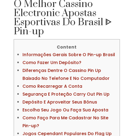
O Melhor Cassino
Electronic Apostas
Esportivas Do Brasil ᐈ
Pin-up
Content
Informações Gerais Sobre O Pin-up Brasil
Como Fazer Um Depósito?
Diferenças Dentre O Cassino Pin Up
Baixado No Telefone E No Computador
Como Recarregar A Conta
Segurança E Proteção Carry Out Pin Up
Depósito E Aproveitar Seus Bônus
Escolha Seu Jogo Ou Faça Sua Aposta
Como Faço Para Me Cadastrar No Site
Pin-up?
Jogos Cependant Populares Do Flag Up