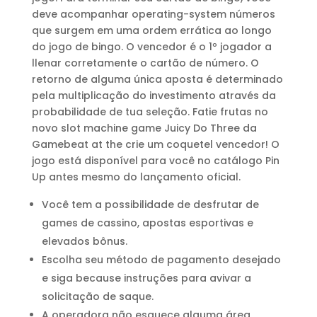
deve acompanhar operating-system números
que surgem em uma ordem errática ao longo
do jogo de bingo. O vencedor é o 1º jogador a
llenar corretamente o cartão de número. O
retorno de alguma única aposta é determinado
pela multiplicação do investimento através da
probabilidade de tua seleção. Fatie frutas no
novo slot machine game Juicy Do Three da
Gamebeat at the crie um coquetel vencedor! O
jogo está disponível para você no catálogo Pin
Up antes mesmo do lançamento oficial.
Você tem a possibilidade de desfrutar de
games de cassino, apostas esportivas e
elevados bônus.
Escolha seu método de pagamento desejado
e siga because instruções para avivar a
solicitação de saque.
A operadora não esquece alguma área