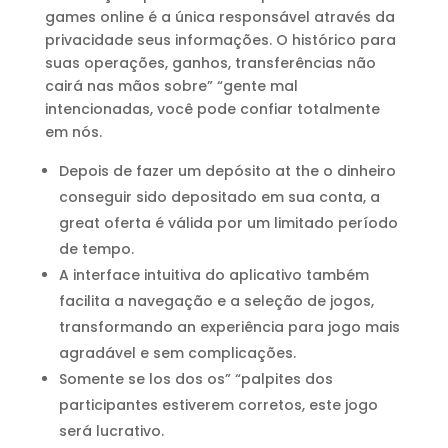
games online é a única responsável através da
privacidade seus informações. O histórico para
suas operações, ganhos, transferências não
cairá nas mãos sobre” “gente mal
intencionadas, você pode confiar totalmente
em nós.
Depois de fazer um depósito at the o dinheiro
conseguir sido depositado em sua conta, a
great oferta é válida por um limitado período
de tempo.
A interface intuitiva do aplicativo também
facilita a navegação e a seleção de jogos,
transformando an experiência para jogo mais
agradável e sem complicações.
Somente se los dos os” “palpites dos
participantes estiverem corretos, este jogo
será lucrativo.