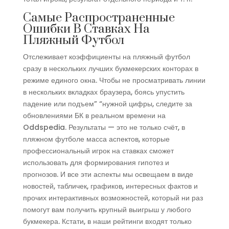
Самые Распространенные
Ошибки В Ставках На
Пляжный Футбол
Отслеживает коэффициенты на пляжный футбол
сразу в нескольких лучших букмекерских конторах в
режиме единого окна. Чтобы не просматривать линии
в нескольких вкладках браузера, боясь упустить
падение или подъем” “нужной цифры, следите за
обновлениями БК в реальном времени на
Oddspedia. Результаты — это не только счёт, в
пляжном футболе масса аспектов, которые
профессиональный игрок на ставках сможет
использовать для формирования гипотез и
прогнозов. И все эти аспекты мы освещаем в виде
новостей, табличек, графиков, интересных фактов и
прочих интерактивных возможностей, который ни раз
помогут вам получить крупный выигрыш у любого
букмекера. Кстати, в наши рейтинги входят только