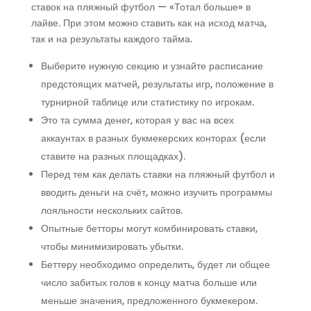
ставок на пляжный футбол — «Тотал больше» в
лайве. При этом можно ставить как на исход матча,
так и на результаты каждого тайма.
Выберите нужную секцию и узнайте расписание
предстоящих матчей, результаты игр, положение в
турнирной таблице или статистику по игрокам.
Это та сумма денег, которая у вас на всех
аккаунтах в разных букмекерских конторах (если
ставите на разных площадках).
Перед тем как делать ставки на пляжный футбол и
вводить деньги на счёт, можно изучить программы
лояльности нескольких сайтов.
Опытные бетторы могут комбинировать ставки,
чтобы минимизировать убытки.
Беттеру необходимо определить, будет ли общее
число забитых голов к концу матча больше или
меньше значения, предложенного букмекером.