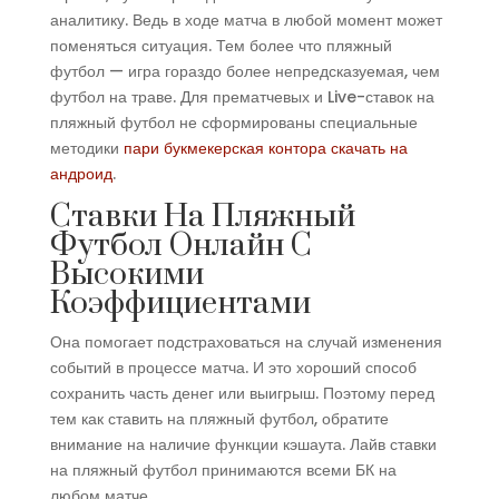
аналитику. Ведь в ходе матча в любой момент может
поменяться ситуация. Тем более что пляжный
футбол — игра гораздо более непредсказуемая, чем
футбол на траве. Для прематчевых и Live-ставок на
пляжный футбол не сформированы специальные
методики
пари букмекерская контора скачать на
андроид
.
Ставки На Пляжный
Футбол Онлайн С
Высокими
Коэффициентами
Она помогает подстраховаться на случай изменения
событий в процессе матча. И это хороший способ
сохранить часть денег или выигрыш. Поэтому перед
тем как ставить на пляжный футбол, обратите
внимание на наличие функции кэшаута. Лайв ставки
на пляжный футбол принимаются всеми БК на
любом матче.