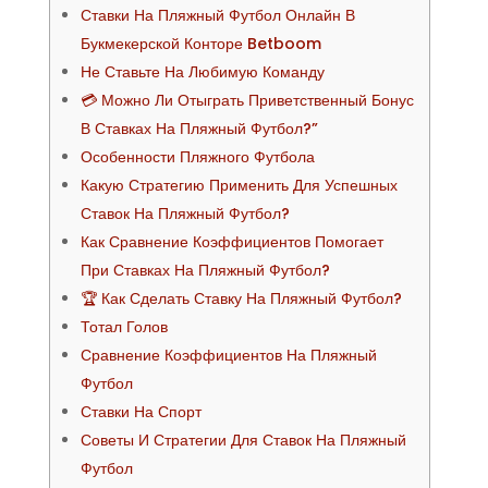
Ставки На Пляжный Футбол Онлайн В
Букмекерской Конторе Betboom
Не Ставьте На Любимую Команду
💳 Можно Ли Отыграть Приветственный Бонус
В Ставках На Пляжный Футбол?”
Особенности Пляжного Футбола
Какую Стратегию Применить Для Успешных
Ставок На Пляжный Футбол?
Как Сравнение Коэффициентов Помогает
При Ставках На Пляжный Футбол?
🏆 Как Сделать Ставку На Пляжный Футбол?
Тотал Голов
Сравнение Коэффициентов На Пляжный
Футбол
Ставки На Спорт
Советы И Стратегии Для Ставок На Пляжный
Футбол