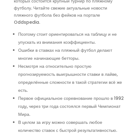
которых состоится крупный турнир по пляжному
футболу. Читайте свежие актуальные новости
пляжного футбола без фейков на портале
Oddspedia.
Поэтому стоит ориентироваться на таблицу и не
упускать из внимания коэффициенты.
Ошибки в ставках на пляжный футбол делают
многие начинающие бетторы.
Несмотря на относительно простую
прогнозируемость выигрышности ставки в лайве,
определённые сложности в такой стратегии всё же
есть.
Первое официальное соревнование прошло в 1992
году, через три года состоялся первый Чемпионат
Мира.
В целом за игру можно совершать любое
количество ставок с быстрой результативностью.