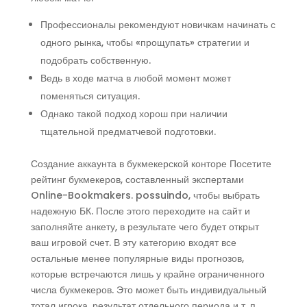
Профессионалы рекомендуют новичкам начинать с
одного рынка, чтобы «прощупать» стратегии и
подобрать собственную.
Ведь в ходе матча в любой момент может
поменяться ситуация.
Однако такой подход хорош при наличии
тщательной предматчевой подготовки.
Создание аккаунта в букмекерской конторе Посетите
рейтинг букмекеров, составленный экспертами
Online-Bookmakers. possuindo, чтобы выбрать
надежную БК. После этого переходите на сайт и
заполняйте анкету, в результате чего будет открыт
ваш игровой счет. В эту категорию входят все
остальные менее популярные виды прогнозов,
которые встречаются лишь у крайне ограниченного
числа букмекеров. Это может быть индивидуальный
тотал игрока, результат отдельного периода и т. п.