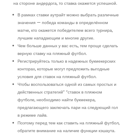
на стороне андердога, то ставка окажется успешной.
В рамках ставки аутрайт можно выбрать различные
значения — победа команды в определённом
матче, кто окажется победителем всего турнира,
лучшим нападающим и многие другие.
Чем больше данных у вас есть, тем проще сделать
верную ставку на пляжный футбол.
Регистрируйтесь только в надежных букмекерских
конторах, которые могут предложить выгодные
условия для ставок на пляжный футбол.
Чтобы воспользоваться одной из самых простых и
действенных стратегий” “ставок в пляжном
футболе, необходимо найти букмекера,
предлагающего заключать пари на следующий гол
в режиме лайв.
Поэтому перед тем как ставить на пляжный футбол,
обратите внимание на наличие функции кэшаута.