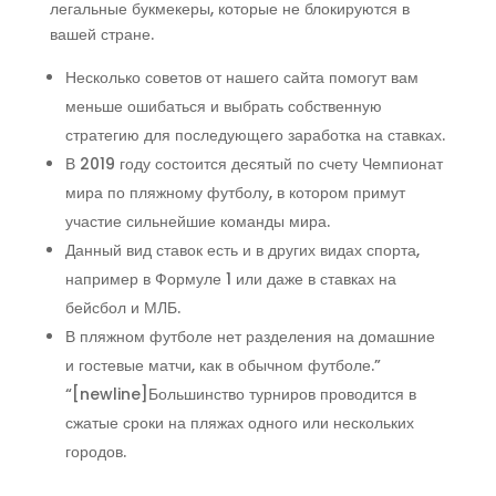
легальные букмекеры, которые не блокируются в
вашей стране.
Несколько советов от нашего сайта помогут вам
меньше ошибаться и выбрать собственную
стратегию для последующего заработка на ставках.
В 2019 году состоится десятый по счету Чемпионат
мира по пляжному футболу, в котором примут
участие сильнейшие команды мира.
Данный вид ставок есть и в других видах спорта,
например в Формуле 1 или даже в ставках на
бейсбол и МЛБ.
В пляжном футболе нет разделения на домашние
и гостевые матчи, как в обычном футболе.”
“[newline]Большинство турниров проводится в
сжатые сроки на пляжах одного или нескольких
городов.