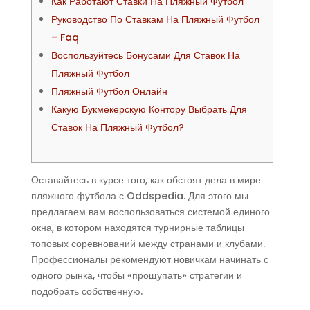
Как Работают Ставки На Пляжный Футбол
Руководство По Ставкам На Пляжный Футбол
– Faq
Воспользуйтесь Бонусами Для Ставок На
Пляжный Футбол
Пляжный Футбол Онлайн
Какую Букмекерскую Контору Выбрать Для
Ставок На Пляжный Футбол?
Оставайтесь в курсе того, как обстоят дела в мире
пляжного футбола с Oddspedia. Для этого мы
предлагаем вам воспользоваться системой единого
окна, в котором находятся турнирные таблицы
топовых соревнований между странами и клубами.
Профессионалы рекомендуют новичкам начинать с
одного рынка, чтобы «прощупать» стратегии и
подобрать собственную.