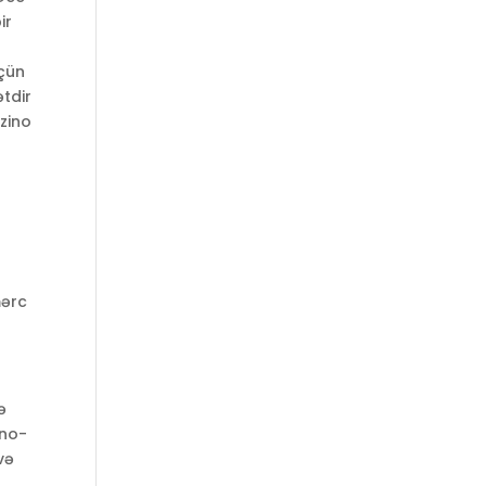
ir
üçün
ətdir
azino
mərc
ə
ino-
və
ə