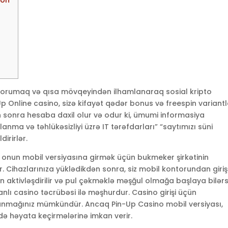
ion
ı qorumaq və qısa mövqeyindən ilhamlanaraq sosial kripto
Up Online casino, sizə kifayət qədər bonus və freespin variantl
ən sonra hesaba daxil olur və odur ki, ümumi informasiya
anma və təhlükəsizliyi üzrə IT tərəfdarları” “saytımızı süni
irirlər.
a onun mobil versiyasına girmək üçün bukmeker şirkətinin
r. Cihazlarınıza yüklədikdən sonra, siz mobil kontorundan giriş
n aktivləşdirilir və pul çəkməklə məşğul olmağa başlaya bilərsi
canlı casino təcrübəsi ilə məşhurdur. Casino girişi üçün
nmağınız mümkündür. Ancaq Pin-Up Casino mobil versiyası,
erdə həyata keçirmələrinə imkan verir.