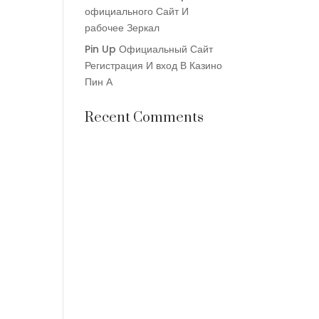
официального Сайт И
рабочее Зеркал
Pin Up Официальный Сайт
Регистрация И вход В Казино
Пин А
Recent Comments