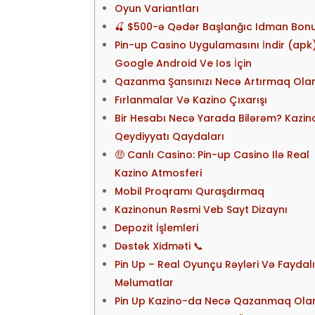
Oyun Variantları
🍒 $500-ə Qədər Başlanğıc Idman Bon
Pin-up Casino Uygulamasını İndir (apk
Google Android Ve Ios İçin
Qazanma Şansınızı Necə Artırmaq Ola
Fırlanmalar Və Kazino Çıxarışı
Bir Hesabı Necə Yarada Bilərəm? Kazin
Qeydiyyatı Qaydaları
🤑 Canlı Casino: Pin-up Casino Ilə Real
Kazino Atmosferi
Mobil Proqramı Quraşdırmaq
Kazinonun Rəsmi Veb Sayt Dizaynı
Depozit İşlemleri
Dəstək Xidməti 📞
Pin Up – Real Oyunçu Rəyləri Və Faydal
Məlumatlar
Pin Up Kazino-da Necə Qazanmaq Ola