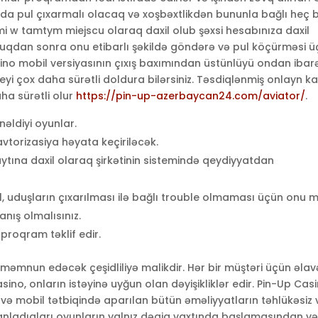
da pul çıxarmalı olacaq və xoşbəxtlikdən bununla bağlı heç b
i w tamtym miejscu olaraq daxil olub şəxsi hesabınıza daxil
duqdan sonra onu etibarlı şəkildə göndərə və pul köçürməsi 
azino mobil versiyasının çıxış baxımından üstünlüyü ondan ibar
 şeyi çox daha sürətli doldura bilərsiniz. Təsdiqlənmiş onlayn k
aha sürətli olur
https://pin-up-azerbaycan24.com/aviator/
.
nəldiyi oyunlar.
vtorizasiya həyata keçiriləcək.
ytına daxil olaraq şirkətinin sistemində qeydiyyatdan
 uduşların çıxarılması ilə bağlı trouble olmaması üçün onu 
anış olmalısınız.
proqram təklif edir.
 məmnun edəcək çeşidliliyə malikdir. Hər bir müştəri üçün əlav
ino, onların istəyinə uyğun olan dəyişikliklər edir. Pin-Up Cas
a və mobil tətbiqində aparılan bütün əməliyyatların təhlükəsiz 
lanladıqları oyunların yalnız dəqiq vaxtında başlamasından v