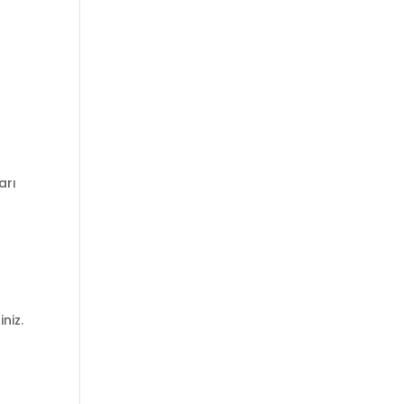
arı
niz.