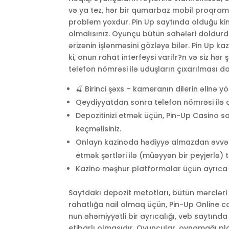
və ya tez, hər bir qumarbaz mobil proqram
problem yoxdur. Pin Up saytında olduğu kim
olmalısınız. Oyunçu bütün sahələri doldur
ərizənin işlənməsini gözləyə bilər. Pin Up k
ki, onun rahat interfeysi varifr?n və siz hər
telefon nömrəsi ilə uduşların çıxarılması d
🍒 Birinci şəxs – kameranın dilerin əlinə yö
Qeydiyyatdan sonra telefon nömrəsi ilə a
Depozitinizi etmək üçün, Pin-Up Casino sa
keçməlisiniz.
Onlayn kazinoda hədiyyə almazdan əvvəl,
etmək şərtləri ilə (müəyyən bir peyjerlə) t
Kazino məşhur platformalar üçün ayrıca 
Saytdakı depozit metotları, bütün mərcləri
rahatlığa nail olmaq üçün, Pin-Up Online cas
nun əhəmiyyətli bir ayrıcalığı, veb saytınd
etibarlı olmasıdır. Oyuncular, oynamağı p