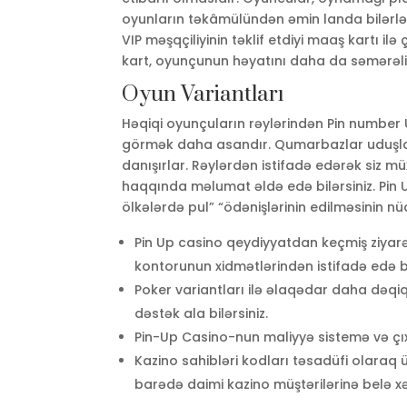
oyunların təkâmülündən əmin landa bilərlə
VIP məşqçiliyinin təklif etdiyi maaş kartı ilə
kart, oyunçunun həyatını daha da səmərəli 
Oyun Variantları
Həqiqi oyunçuların rəylərindən Pin number 
görmək daha asandır. Qumarbazlar uduşlar
danışırlar. Rəylərdən istifadə edərək siz 
haqqında məlumat əldə edə bilərsiniz. Pin U
ölkələrdə pul” “ödənişlərinin edilməsinin 
Pin Up casino qeydiyyatdan keçmiş ziyarət
kontorunun xidmətlərindən istifadə edə b
Poker variantları ilə əlaqədar daha də
dəstək ala bilərsiniz.
Pin-Up Casino-nun maliyyə sistemə və çıx
Kazino sahibləri kodları təsadüfi olaraq 
barədə daimi kazino müştərilərinə belə xə