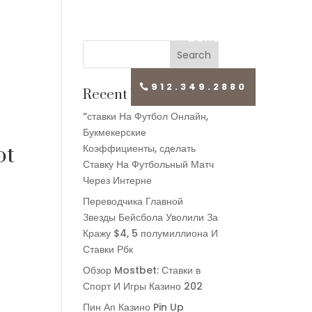
minal Law
Contact
912.349.2880
Recent Posts
“ставки На Футбол Онлайн,
Букмекерские
ot
Коэффициенты, сделать
Ставку На Футбольный Матч
Через Интерне
Переводчика Главной
Звезды Бейсбола Уволили За
Кражу $4, 5 полумиллиона И
Ставки Рбк
Обзор Mostbet: Ставки в
Спорт И Игры Казино 202
Пин Ап Казино Pin Up