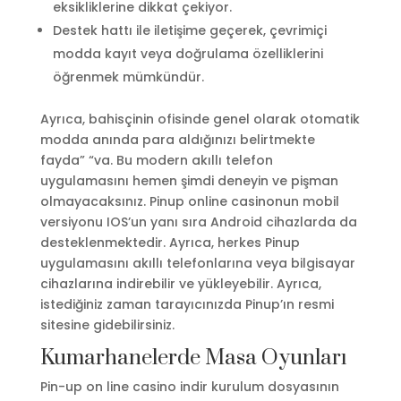
eksikliklerine dikkat çekiyor.
Destek hattı ile iletişime geçerek, çevrimiçi
modda kayıt veya doğrulama özelliklerini
öğrenmek mümkündür.
Ayrıca, bahisçinin ofisinde genel olarak otomatik
modda anında para aldığınızı belirtmekte
fayda” “va. Bu modern akıllı telefon
uygulamasını hemen şimdi deneyin ve pişman
olmayacaksınız. Pinup online casinonun mobil
versiyonu IOS’un yanı sıra Android cihazlarda da
desteklenmektedir. Ayrıca, herkes Pinup
uygulamasını akıllı telefonlarına veya bilgisayar
cihazlarına indirebilir ve yükleyebilir. Ayrıca,
istediğiniz zaman tarayıcınızda Pinup’ın resmi
sitesine gidebilirsiniz.
Kumarhanelerde Masa Oyunları
Pin-up on line casino indir kurulum dosyasının