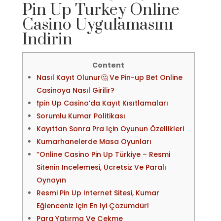
Pin Up Turkey Online
Casino Uygulamasını ️
Indirin
Content
Nasıl Kayıt Olunur🤔 Ve Pin-up Bet Online
Casinoya Nasıl Girilir?
❗️pin Up Casino’da Kayıt Kısıtlamaları
Sorumlu Kumar Politikası
Kayıttan Sonra Pra Için Oyunun Özellikleri
Kumarhanelerde Masa Oyunları
“Online Casino Pin Up Türkiye – Resmi
Sitenin Incelemesi, Ücretsiz Ve Paralı
Oynayın
Resmi Pin Up Internet Sitesi, Kumar
Eğlenceniz Için En Iyi Çözümdür!
Para Yatırma Ve Çekme