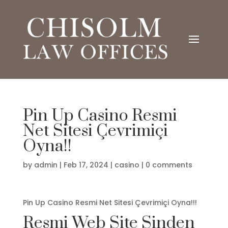
Pin Up Casino Resmi
Net Sitesi Çevrimiçi
Oyna!!
by
admin
|
Feb 17, 2024
|
casino
|
0 comments
Pin Up Casino Resmi Net Sitesi Çevrimiçi Oyna!!!
Resmi Web Site Sinden