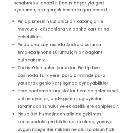
hesabını kullanabilir. Bonus başarıyla geri
oynanırsa, pra gerçek hesapta görünecektir.
Pin Up sitesinin kullanıcıları kazançlarını
mevcut e-cüzdanlara ve banka kartlarına
çekebilirler.
PinUp ana sayfasında Android sürümü
empieza iPhone sürümü için bir bağlantı
bulacaksınız.
Türkiye’den gelen konuklar, Pin Up Live
casinoda Türk yerel para biriminde para
yatırarak genio karşılığında oynayabilirler.
Hem contemporary slotlar hem de geleneksel
online oyunlar, önde gelen sağlayıcılar
tarafından sunulur ve ek özelliklere sahiplerdir.
PinUp Bet hizmetinden afin de çekilmesi
konusundaki geri bildirime bakılırsa, yasaya
uygun müşteriler miktarı ne olursa olsun hızlı