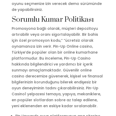
oyunu seçmenize izin verecek demo sürümünde
de yapabilirsiniz.
Sorumlu Kumar Politikası
Promosyona bağlı olarak, müşteri depozitoyu
artırabilir veya oranı sigortalayabilir. Bir bahis
için özel promosyon kodu,” “ücretsiz olarak
oynamanıza izin verir. Pin-Up Online casino,
Türkiye’de popüler olan bir online kumarhane
platformudur. Bu inceleme, Pin-Up Casino
hakkında bilgilendirici ve yardımcı bir içerik
sunmayı amaçlamaktadır. Güvenilir online
casino derecemize güvenerek, kişisel ve finansal
bilgilerinizin korunduğunu bilerek endişesiz bir
oyun deneyiminin tadını çıkarabilirsiniz. Pin-Up
Casino1 yelpazesi temaya, yapıya, mekaniklere,
en popüler slotlardan sobre az talep edilene,
yeni eklenenden en eskiye kadar sıralanabilir.
Pin Upwards oyun platformunun ana sitesine