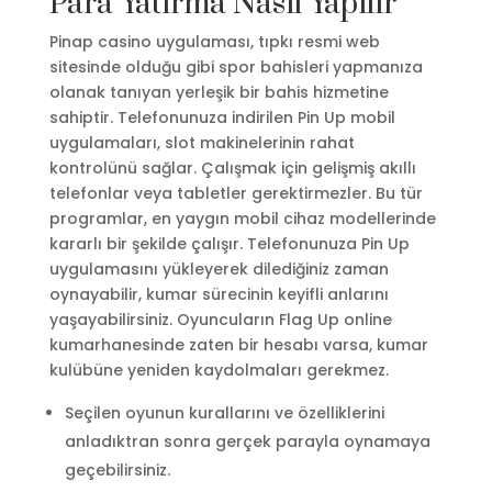
Para Yatırma Nasıl Yapılır
Pinap casino uygulaması, tıpkı resmi web
sitesinde olduğu gibi spor bahisleri yapmanıza
olanak tanıyan yerleşik bir bahis hizmetine
sahiptir. Telefonunuza indirilen Pin Up mobil
uygulamaları, slot makinelerinin rahat
kontrolünü sağlar. Çalışmak için gelişmiş akıllı
telefonlar veya tabletler gerektirmezler. Bu tür
programlar, en yaygın mobil cihaz modellerinde
kararlı bir şekilde çalışır. Telefonunuza Pin Up
uygulamasını yükleyerek dilediğiniz zaman
oynayabilir, kumar sürecinin keyifli anlarını
yaşayabilirsiniz. Oyuncuların Flag Up online
kumarhanesinde zaten bir hesabı varsa, kumar
kulübüne yeniden kaydolmaları gerekmez.
Seçilen oyunun kurallarını ve özelliklerini
anladıktran sonra gerçek parayla oynamaya
geçebilirsiniz.