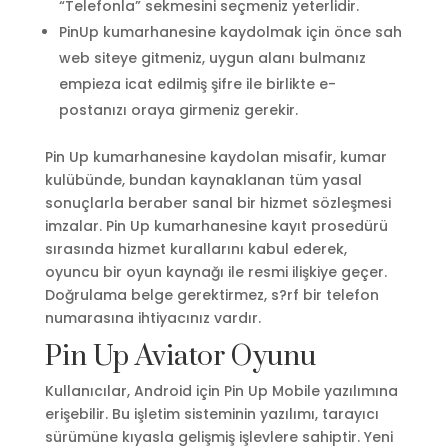
“Telefonla” sekmesini seçmeniz yeterlidir.
PinUp kumarhanesine kaydolmak için önce sah
web siteye gitmeniz, uygun alanı bulmanız
empieza icat edilmiş şifre ile birlikte e-
postanızı oraya girmeniz gerekir.
Pin Up kumarhanesine kaydolan misafir, kumar
kulübünde, bundan kaynaklanan tüm yasal
sonuçlarla beraber sanal bir hizmet sözleşmesi
imzalar. Pin Up kumarhanesine kayıt prosedürü
sırasında hizmet kurallarını kabul ederek,
oyuncu bir oyun kaynağı ile resmi ilişkiye geçer.
Doğrulama belge gerektirmez, s?rf bir telefon
numarasına ihtiyacınız vardır.
Pin Up Aviator Oyunu
Kullanıcılar, Android için Pin Up Mobile yazılımına
erişebilir. Bu işletim sisteminin yazılımı, tarayıcı
sürümüne kıyasla gelişmiş işlevlere sahiptir. Yeni