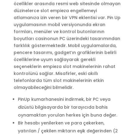
özellikler arasında resmi web sitesinde olmayan
düzinelerce slot empieza engellemeyi
atlamanıza izin veren bir VPN eklentisi var. Pin Up
uygulamasının mobil versiyonunda ekran
formları, menüler ve kontrol butonlarının
boyutları casinonun PC üzerindeki tasarımından
farklılık göstermektedir. Mobil uygulamalarda,
pencere tasarımı, gadget’ın grafiklerinin belirli
özelliklerine uyum sağlayarak gerekli
seçeneklerin empieza slot makinelerinin rahat
kontrolünü sağlar. Misafirler, eski akıllı
telefonlarda tüm slot makinelerinin etkin
olmayabileceğini bilmelidir.
PinUp kumarhanesini indirmek, bir PC veya
dizüstü bilgisayarda bir tarayıcıda bahis
oynamaktan yorulan herkes için buna değer.
Bir hesabı yenilerken ve para çekerken,
yatırılan / çekilen miktarın eşik değerinden (2