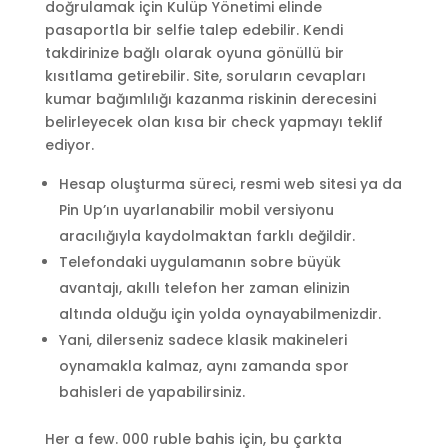
doğrulamak için Kulüp Yönetimi elinde
pasaportla bir selfie talep edebilir. Kendi
takdirinize bağlı olarak oyuna gönüllü bir
kısıtlama getirebilir. Site, soruların cevapları
kumar bağımlılığı kazanma riskinin derecesini
belirleyecek olan kısa bir check yapmayı teklif
ediyor.
Hesap oluşturma süreci, resmi web sitesi ya da
Pin Up’ın uyarlanabilir mobil versiyonu
aracılığıyla kaydolmaktan farklı değildir.
Telefondaki uygulamanın sobre büyük
avantajı, akıllı telefon her zaman elinizin
altında olduğu için yolda oynayabilmenizdir.
Yani, dilerseniz sadece klasik makineleri
oynamakla kalmaz, aynı zamanda spor
bahisleri de yapabilirsiniz.
Her a few. 000 ruble bahis için, bu çarkta