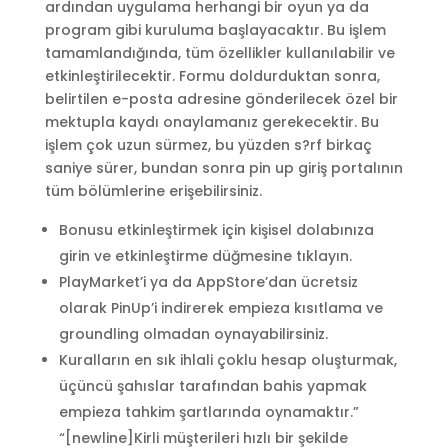
ardından uygulama herhangi bir oyun ya da
program gibi kuruluma başlayacaktır. Bu işlem
tamamlandığında, tüm özellikler kullanılabilir ve
etkinleştirilecektir. Formu doldurduktan sonra,
belirtilen e-posta adresine gönderilecek özel bir
mektupla kaydı onaylamanız gerekecektir. Bu
işlem çok uzun sürmez, bu yüzden s?rf birkaç
saniye sürer, bundan sonra pin up giriş portalının
tüm bölümlerine erişebilirsiniz.
Bonusu etkinleştirmek için kişisel dolabınıza
girin ve etkinleştirme düğmesine tıklayın.
PlayMarket’i ya da AppStore’dan ücretsiz
olarak PinUp’i indirerek empieza kısıtlama ve
groundling olmadan oynayabilirsiniz.
Kuralların en sık ihlali çoklu hesap oluşturmak,
üçüncü şahıslar tarafından bahis yapmak
empieza tahkim şartlarında oynamaktır.”
“[newline]Kirli müşterileri hızlı bir şekilde