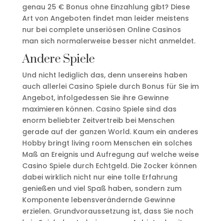
genau 25 € Bonus ohne Einzahlung gibt? Diese
Art von Angeboten findet man leider meistens
nur bei complete unseriösen Online Casinos
man sich normalerweise besser nicht anmeldet.
Andere Spiele
Und nicht lediglich das, denn unsereins haben
auch allerlei Casino Spiele durch Bonus für Sie im
Angebot, infolgedessen Sie ihre Gewinne
maximieren können. Casino Spiele sind das
enorm beliebter Zeitvertreib bei Menschen
gerade auf der ganzen World. Kaum ein anderes
Hobby bringt living room Menschen ein solches
Maß an Ereignis und Aufregung auf welche weise
Casino Spiele durch Echtgeld. Die Zocker können
dabei wirklich nicht nur eine tolle Erfahrung
genießen und viel Spaß haben, sondern zum
Komponente lebensverändernde Gewinne
erzielen. Grundvoraussetzung ist, dass Sie noch