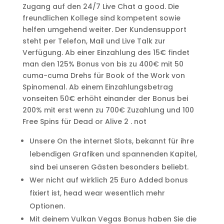
Zugang auf den 24/7 Live Chat a good. Die
freundlichen Kollege sind kompetent sowie
helfen umgehend weiter. Der Kundensupport
steht per Telefon, Mail und Live Talk zur
Verfügung. Ab einer Einzahlung des 15€ findet
man den 125% Bonus von bis zu 400€ mit 50
cuma-cuma Drehs für Book of the Work von
Spinomenal. Ab einem Einzahlungsbetrag
vonseiten 50€ erhöht einander der Bonus bei
200% mit erst wenn zu 700€ Zuzahlung und 100
Free Spins für Dead or Alive 2 . not
Unsere On the internet Slots, bekannt für ihre
lebendigen Grafiken und spannenden Kapitel,
sind bei unseren Gästen besonders beliebt.
Wer nicht auf wirklich 25 Euro Added bonus
fixiert ist, head wear wesentlich mehr
Optionen.
Mit deinem Vulkan Vegas Bonus haben Sie die