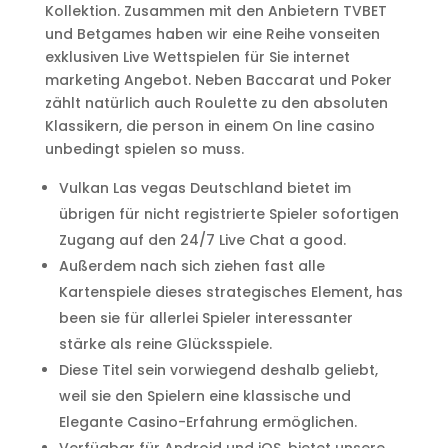
Kollektion. Zusammen mit den Anbietern TVBET
und Betgames haben wir eine Reihe vonseiten
exklusiven Live Wettspielen für Sie internet
marketing Angebot. Neben Baccarat und Poker
zählt natürlich auch Roulette zu den absoluten
Klassikern, die person in einem On line casino
unbedingt spielen so muss.
Vulkan Las vegas Deutschland bietet im
übrigen für nicht registrierte Spieler sofortigen
Zugang auf den 24/7 Live Chat a good.
Außerdem nach sich ziehen fast alle
Kartenspiele dieses strategisches Element, has
been sie für allerlei Spieler interessanter
stärke als reine Glücksspiele.
Diese Titel sein vorwiegend deshalb geliebt,
weil sie den Spielern eine klassische und
Elegante Casino-Erfahrung ermöglichen.
Verfügbar für Android und iOS, bietet unsere