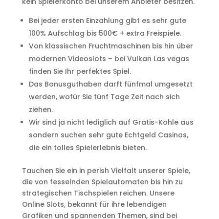
kein Spielerkonto bei unserem Anbieter besitzen.
Bei jeder ersten Einzahlung gibt es sehr gute
100% Aufschlag bis 500€ + extra Freispiele.
Von klassischen Fruchtmaschinen bis hin über
modernen Videoslots – bei Vulkan Las vegas
finden Sie Ihr perfektes Spiel.
Das Bonusguthaben darft fünfmal umgesetzt
werden, wofür Sie fünf Tage Zeit nach sich
ziehen.
Wir sind ja nicht lediglich auf Gratis-Kohle aus
sondern suchen sehr gute Echtgeld Casinos,
die ein tolles Spielerlebnis bieten.
Tauchen Sie ein in perish Vielfalt unserer Spiele,
die von fesselnden Spielautomaten bis hin zu
strategischen Tischspielen reichen. Unsere
Online Slots, bekannt für ihre lebendigen
Grafiken und spannenden Themen, sind bei