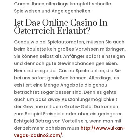
Games Ihnen allerdings komplett schnelle
Spielweisen und Angelegenheiten.
Ist Das Online Casino In
Österreich Erlaubt?
Genau wie bei Spielautomaten, müssen Sie auch
beim Roulette kein großes Vorwissen mitbringen.
Sie können selbst als Anfänger sofort einsteigen
und dennoch gute Gewinnchancen genießen.
Hier sind einige der Casino Spiele online, die Sie
bei uns sofort genießen können. Allerdings, es
existiert eine Menge Angebote die genau
betrachtet sogar besser sind. Denn es gehts
auch um pass away Auszahlungsmöglichkeit
der Gewinne mit dem Gratis-Geld. Da können
zum Beispiel Freispiele oder aber ein geringerer
Echtgeld Betrag von Vorteil sein, wenn man mit
der zeit mehr abheben muss
http://www.vulkan-
vegas-casino2.com/
.