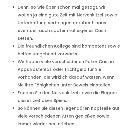
Denn, so wie über schon mal gesagt, wir
wollen ja eine gute Zeit mit Nervenkitzel sowie
Unterhaltung verbringen darüber hinaus
eventuell auch später mal eigenes Cash
setzen.
Die freundlichen Kollege sind kompetent sowie
helfen umgehend vorwärts.
Wir haben viele verschiedenen Poker Casino
Apps kostenlos oder 1 Echtgeld für Sie
vorhanden, die wirklich darauf warten, wenn
Sie Ihre Fähigkeiten unter Beweis einstellen.
Erleben Sie den Nervenkitzel sowie die Eleganz
dieses zeitlosen Spiels.
So können Sie diesen legendären Kopfzeile auf
viele verschiedenen Arten genießen sowie
immer wieder neu erleben.