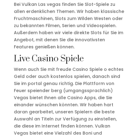
Bei Vulkan Las vegas finden Sie Slot-Spiele zu
allen erdenklichen Themen. Wir haben klassische
Fruchtmaschinen, Slots zum Wilden Westen oder
zu bekannten Filmen, Serien und Videospielen.
Außerdem haben wir viele direkte Slots für Sie im
Angebot, mit denen Sie die innovativsten
Features genießen können.
Live Casino Spiele
Wenn auch Sie mit freude Casino Spiele o echtes
Geld oder auch kostenlos spielen, danach sind
Sie im portal genau richtig. Die Plattform von
Feuer speiender berg (umgangssprachlich)
Vegas bietet Ihnen alle Casino Apps, die Sie
einander wünschen könnten. Wir haben hart
daran gearbeitet, unseren Spielern die beste
Auswahl an Titeln zur Verfügung zu einstellen,
die diese im Internet finden können. Vulkan
Vegas bietet eine Vielzahl des Boni und