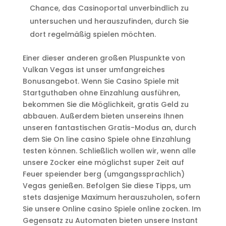
Chance, das Casinoportal unverbindlich zu
untersuchen und herauszufinden, durch Sie
dort regelmäßig spielen möchten.
Einer dieser anderen großen Pluspunkte von
Vulkan Vegas ist unser umfangreiches
Bonusangebot. Wenn Sie Casino Spiele mit
Startguthaben ohne Einzahlung ausführen,
bekommen Sie die Möglichkeit, gratis Geld zu
abbauen. Außerdem bieten unsereins Ihnen
unseren fantastischen Gratis-Modus an, durch
dem Sie On line casino Spiele ohne Einzahlung
testen können. Schließlich wollen wir, wenn alle
unsere Zocker eine möglichst super Zeit auf
Feuer speiender berg (umgangssprachlich)
Vegas genießen. Befolgen Sie diese Tipps, um
stets dasjenige Maximum herauszuholen, sofern
Sie unsere Online casino Spiele online zocken. Im
Gegensatz zu Automaten bieten unsere Instant