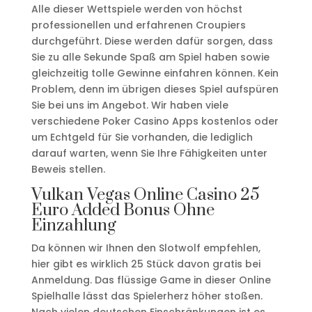
Alle dieser Wettspiele werden von höchst
professionellen und erfahrenen Croupiers
durchgeführt. Diese werden dafür sorgen, dass
Sie zu alle Sekunde Spaß am Spiel haben sowie
gleichzeitig tolle Gewinne einfahren können. Kein
Problem, denn im übrigen dieses Spiel aufspüren
Sie bei uns im Angebot. Wir haben viele
verschiedene Poker Casino Apps kostenlos oder
um Echtgeld für Sie vorhanden, die lediglich
darauf warten, wenn Sie Ihre Fähigkeiten unter
Beweis stellen.
Vulkan Vegas Online Casino 25
Euro Added Bonus Ohne
Einzahlung
Da können wir Ihnen den Slotwolf empfehlen,
hier gibt es wirklich 25 Stück davon gratis bei
Anmeldung. Das flüssige Game in dieser Online
Spielhalle lässt das Spielerherz höher stoßen.
Nach vielen deutschen Einschränkungen ist es