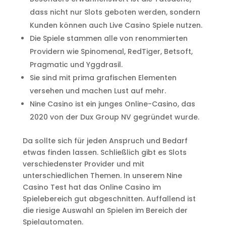
dass nicht nur Slots geboten werden, sondern
Kunden können auch Live Casino Spiele nutzen.
Die Spiele stammen alle von renommierten
Providern wie Spinomenal, RedTiger, Betsoft,
Pragmatic und Yggdrasil.
Sie sind mit prima grafischen Elementen
versehen und machen Lust auf mehr.
Nine Casino ist ein junges Online-Casino, das
2020 von der Dux Group NV gegründet wurde.
Da sollte sich für jeden Anspruch und Bedarf
etwas finden lassen. Schließlich gibt es Slots
verschiedenster Provider und mit
unterschiedlichen Themen. In unserem Nine
Casino Test hat das Online Casino im
Spielebereich gut abgeschnitten. Auffallend ist
die riesige Auswahl an Spielen im Bereich der
Spielautomaten.