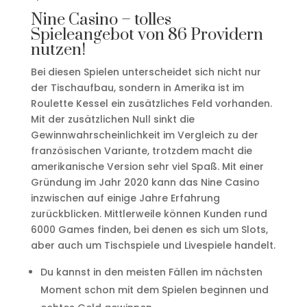
Nine Casino – tolles
Spieleangebot von 86 Providern
nutzen!
Bei diesen Spielen unterscheidet sich nicht nur
der Tischaufbau, sondern in Amerika ist im
Roulette Kessel ein zusätzliches Feld vorhanden.
Mit der zusätzlichen Null sinkt die
Gewinnwahrscheinlichkeit im Vergleich zu der
französischen Variante, trotzdem macht die
amerikanische Version sehr viel Spaß. Mit einer
Gründung im Jahr 2020 kann das Nine Casino
inzwischen auf einige Jahre Erfahrung
zurückblicken. Mittlerweile können Kunden rund
6000 Games finden, bei denen es sich um Slots,
aber auch um Tischspiele und Livespiele handelt.
Du kannst in den meisten Fällen im nächsten
Moment schon mit dem Spielen beginnen und