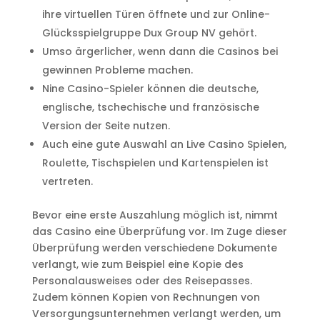
ihre virtuellen Türen öffnete und zur Online-
Glücksspielgruppe Dux Group NV gehört.
Umso ärgerlicher, wenn dann die Casinos bei
gewinnen Probleme machen.
Nine Casino-Spieler können die deutsche,
englische, tschechische und französische
Version der Seite nutzen.
Auch eine gute Auswahl an Live Casino Spielen,
Roulette, Tischspielen und Kartenspielen ist
vertreten.
Bevor eine erste Auszahlung möglich ist, nimmt
das Casino eine Überprüfung vor. Im Zuge dieser
Überprüfung werden verschiedene Dokumente
verlangt, wie zum Beispiel eine Kopie des
Personalausweises oder des Reisepasses.
Zudem können Kopien von Rechnungen von
Versorgungsunternehmen verlangt werden, um