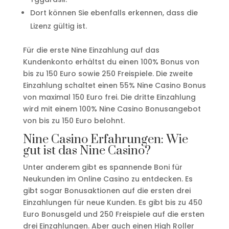
Dort können Sie ebenfalls erkennen, dass die
Lizenz gültig ist.
Für die erste Nine Einzahlung auf das
Kundenkonto erhältst du einen 100% Bonus von
bis zu 150 Euro sowie 250 Freispiele. Die zweite
Einzahlung schaltet einen 55% Nine Casino Bonus
von maximal 150 Euro frei. Die dritte Einzahlung
wird mit einem 100% Nine Casino Bonusangebot
von bis zu 150 Euro belohnt.
Nine Casino Erfahrungen: Wie
gut ist das Nine Casino?
Unter anderem gibt es spannende Boni für
Neukunden im Online Casino zu entdecken. Es
gibt sogar Bonusaktionen auf die ersten drei
Einzahlungen für neue Kunden. Es gibt bis zu 450
Euro Bonusgeld und 250 Freispiele auf die ersten
drei Einzahlungen. Aber auch einen High Roller