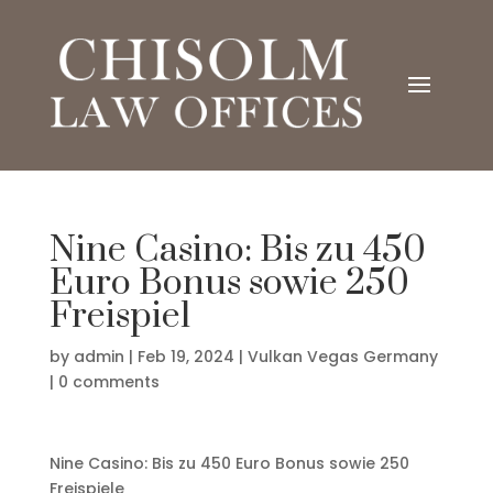
Nine Casino: Bis zu 450
Euro Bonus sowie 250
Freispiel
by
admin
|
Feb 19, 2024
|
Vulkan Vegas Germany
|
0 comments
Nine Casino: Bis zu 450 Euro Bonus sowie 250
Freispiele