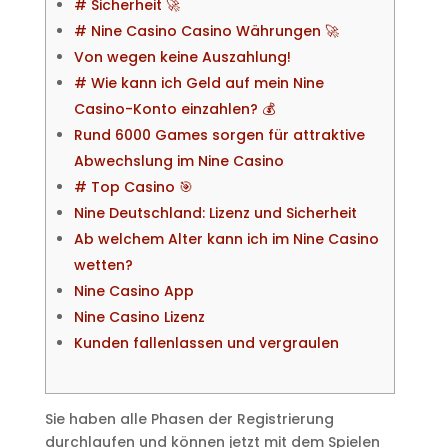
# Sicherheit 🚀
# Nine Casino Casino Währungen 🚀
Von wegen keine Auszahlung!
# Wie kann ich Geld auf mein Nine
Casino-Konto einzahlen? 💰
Rund 6000 Games sorgen für attraktive
Abwechslung im Nine Casino
# Top Casino 🎯
Nine Deutschland: Lizenz und Sicherheit
Ab welchem ​​Alter kann ich im Nine Casino
wetten?
Nine Casino App
Nine Casino Lizenz
Kunden fallenlassen und vergraulen
Sie haben alle Phasen der Registrierung
durchlaufen und können jetzt mit dem Spielen