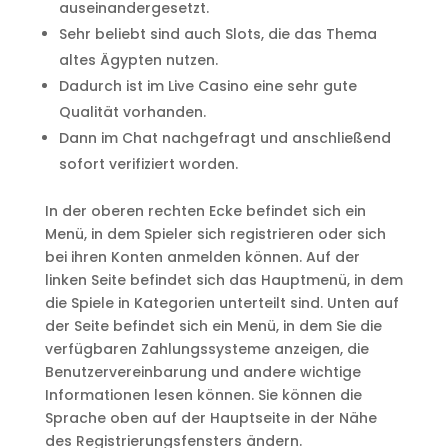
auseinandergesetzt.
Sehr beliebt sind auch Slots, die das Thema
altes Ägypten nutzen.
Dadurch ist im Live Casino eine sehr gute
Qualität vorhanden.
Dann im Chat nachgefragt und anschließend
sofort verifiziert worden.
In der oberen rechten Ecke befindet sich ein
Menü, in dem Spieler sich registrieren oder sich
bei ihren Konten anmelden können. Auf der
linken Seite befindet sich das Hauptmenü, in dem
die Spiele in Kategorien unterteilt sind. Unten auf
der Seite befindet sich ein Menü, in dem Sie die
verfügbaren Zahlungssysteme anzeigen, die
Benutzervereinbarung und andere wichtige
Informationen lesen können. Sie können die
Sprache oben auf der Hauptseite in der Nähe
des Registrierungsfensters ändern.