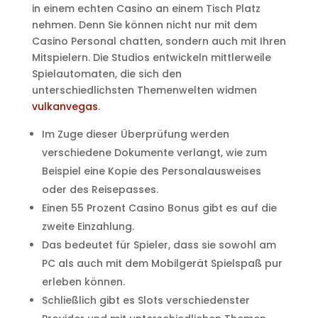
in einem echten Casino an einem Tisch Platz
nehmen. Denn Sie können nicht nur mit dem
Casino Personal chatten, sondern auch mit Ihren
Mitspielern. Die Studios entwickeln mittlerweile
Spielautomaten, die sich den
unterschiedlichsten Themenwelten widmen
vulkanvegas
.
Im Zuge dieser Überprüfung werden
verschiedene Dokumente verlangt, wie zum
Beispiel eine Kopie des Personalausweises
oder des Reisepasses.
Einen 55 Prozent Casino Bonus gibt es auf die
zweite Einzahlung.
Das bedeutet für Spieler, dass sie sowohl am
PC als auch mit dem Mobilgerät Spielspaß pur
erleben können.
Schließlich gibt es Slots verschiedenster