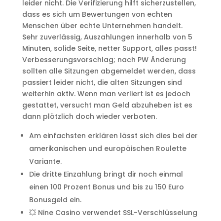
leider nicht. Die Verifizierung hilft sicherzustellen,
dass es sich um Bewertungen von echten
Menschen über echte Unternehmen handelt.
Sehr zuverlässig, Auszahlungen innerhalb von 5
Minuten, solide Seite, netter Support, alles passt!
Verbesserungsvorschlag; nach PW Änderung
sollten alle Sitzungen abgemeldet werden, dass
passiert leider nicht, die alten Sitzungen sind
weiterhin aktiv. Wenn man verliert ist es jedoch
gestattet, versucht man Geld abzuheben ist es
dann plötzlich doch wieder verboten.
Am einfachsten erklären lässt sich dies bei der
amerikanischen und europäischen Roulette
Variante.
Die dritte Einzahlung bringt dir noch einmal
einen 100 Prozent Bonus und bis zu 150 Euro
Bonusgeld ein.
💥 Nine Casino verwendet SSL-Verschlüsselung