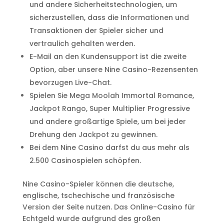
und andere Sicherheitstechnologien, um
sicherzustellen, dass die Informationen und
Transaktionen der Spieler sicher und
vertraulich gehalten werden.
E-Mail an den Kundensupport ist die zweite
Option, aber unsere Nine Casino-Rezensenten
bevorzugen Live-Chat.
Spielen Sie Mega Moolah Immortal Romance,
Jackpot Rango, Super Multiplier Progressive
und andere großartige Spiele, um bei jeder
Drehung den Jackpot zu gewinnen.
Bei dem Nine Casino darfst du aus mehr als
2.500 Casinospielen schöpfen.
Nine Casino-Spieler können die deutsche,
englische, tschechische und französische
Version der Seite nutzen. Das Online-Casino für
Echtgeld wurde aufgrund des großen