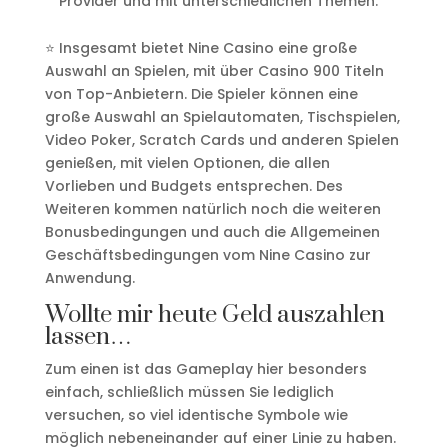
Provider und mit unterschiedlichen Themen.
⭐ Insgesamt bietet Nine Casino eine große
Auswahl an Spielen, mit über Casino 900 Titeln
von Top-Anbietern. Die Spieler können eine
große Auswahl an Spielautomaten, Tischspielen,
Video Poker, Scratch Cards und anderen Spielen
genießen, mit vielen Optionen, die allen
Vorlieben und Budgets entsprechen. Des
Weiteren kommen natürlich noch die weiteren
Bonusbedingungen und auch die Allgemeinen
Geschäftsbedingungen vom Nine Casino zur
Anwendung.
Wollte mir heute Geld auszahlen
lassen…
Zum einen ist das Gameplay hier besonders
einfach, schließlich müssen Sie lediglich
versuchen, so viel identische Symbole wie
möglich nebeneinander auf einer Linie zu haben.