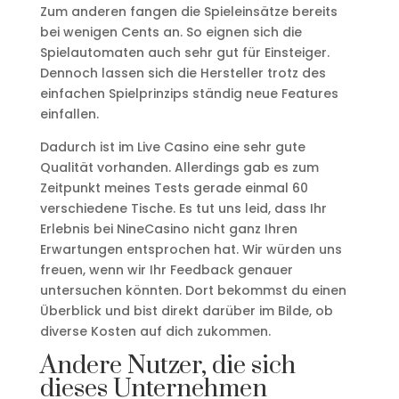
Zum anderen fangen die Spieleinsätze bereits
bei wenigen Cents an. So eignen sich die
Spielautomaten auch sehr gut für Einsteiger.
Dennoch lassen sich die Hersteller trotz des
einfachen Spielprinzips ständig neue Features
einfallen.
Dadurch ist im Live Casino eine sehr gute
Qualität vorhanden. Allerdings gab es zum
Zeitpunkt meines Tests gerade einmal 60
verschiedene Tische. Es tut uns leid, dass Ihr
Erlebnis bei NineCasino nicht ganz Ihren
Erwartungen entsprochen hat. Wir würden uns
freuen, wenn wir Ihr Feedback genauer
untersuchen könnten. Dort bekommst du einen
Überblick und bist direkt darüber im Bilde, ob
diverse Kosten auf dich zukommen.
Andere Nutzer, die sich
dieses Unternehmen