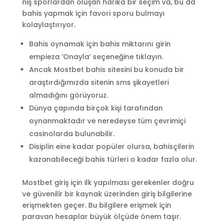
niş sporlardan oluşan harika bir seçim va, bu da
bahis yapmak için favori sporu bulmayı
kolaylaştırıyor.
Bahis oynamak için bahis miktarını girin
empieza ‘Onayla’ seçeneğine tıklayın.
Ancak Mostbet bahis sitesini bu konuda bir
araştırdığımızda sitenin sms şikayetleri
almadığını görüyoruz.
Dünya çapında birçok kişi tarafından
oynanmaktadır ve neredeyse tüm çevrimiçi
casinolarda bulunabilir.
Disiplin eine kadar popüler olursa, bahisçilerin
kazanabileceği bahis türleri o kadar fazla olur.
Mostbet giriş için ilk yapılması gerekenler doğru
ve güvenilir bir kaynak üzerinden giriş bilgilerine
erişmekten geçer. Bu bilgilere erişmek için
paravan hesaplar büyük ölçüde önem taşır.