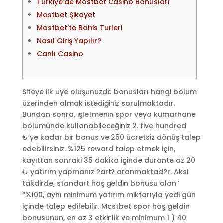
Türkiye’de Mostbet Casino Bonusları
Mostbet Şikayet
Mostbet’te Bahis Türleri
Nasıl Giriş Yapılır?
Canlı Casino
Siteye ilk üye oluşunuzda bonusları hangi bölüm
üzerinden almak istediğiniz sorulmaktadır.
Bundan sonra, işletmenin spor veya kumarhane
bölümünde kullanabileceğiniz 2. five hundred
₺’ye kadar bir bonus ve 250 ücretsiz dönüş talep
edebilirsiniz. %125 reward talep etmek için,
kayıttan sonraki 35 dakika içinde durante az 20
₺ yatırım yapmanız ?art? aranmaktad?r. Aksi
takdirde, standart hoş geldin bonusu olan”
“%100, aynı minimum yatırım miktarıyla yedi gün
içinde talep edilebilir. Mostbet spor hoş geldin
bonusunun, en az 3 etkinlik ve minimum 1 ) 40