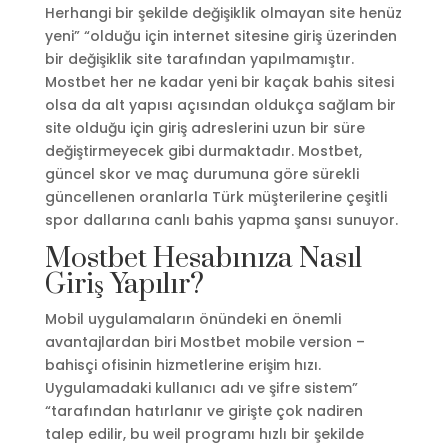
Herhangi bir şekilde değişiklik olmayan site henüz
yeni” “olduğu için internet sitesine giriş üzerinden
bir değişiklik site tarafından yapılmamıştır.
Mostbet her ne kadar yeni bir kaçak bahis sitesi
olsa da alt yapısı açısından oldukça sağlam bir
site olduğu için giriş adreslerini uzun bir süre
değiştirmeyecek gibi durmaktadır. Mostbet,
güncel skor ve maç durumuna göre sürekli
güncellenen oranlarla Türk müşterilerine çeşitli
spor dallarına canlı bahis yapma şansı sunuyor.
Mostbet Hesabınıza Nasıl
Giriş Yapılır?
Mobil uygulamaların önündeki en önemli
avantajlardan biri Mostbet mobile version –
bahisçi ofisinin hizmetlerine erişim hızı.
Uygulamadaki kullanıcı adı ve şifre sistem”
“tarafından hatırlanır ve girişte çok nadiren
talep edilir, bu weil programı hızlı bir şekilde