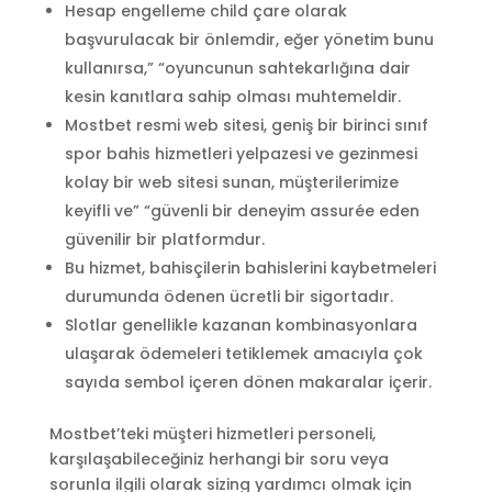
Hesap engelleme child çare olarak
başvurulacak bir önlemdir, eğer yönetim bunu
kullanırsa,” “oyuncunun sahtekarlığına dair
kesin kanıtlara sahip olması muhtemeldir.
Mostbet resmi web sitesi, geniş bir birinci sınıf
spor bahis hizmetleri yelpazesi ve gezinmesi
kolay bir web sitesi sunan, müşterilerimize
keyifli ve” “güvenli bir deneyim assurée eden
güvenilir bir platformdur.
Bu hizmet, bahisçilerin bahislerini kaybetmeleri
durumunda ödenen ücretli bir sigortadır.
Slotlar genellikle kazanan kombinasyonlara
ulaşarak ödemeleri tetiklemek amacıyla çok
sayıda sembol içeren dönen makaralar içerir.
Mostbet’teki müşteri hizmetleri personeli,
karşılaşabileceğiniz herhangi bir soru veya
sorunla ilgili olarak sizing yardımcı olmak için