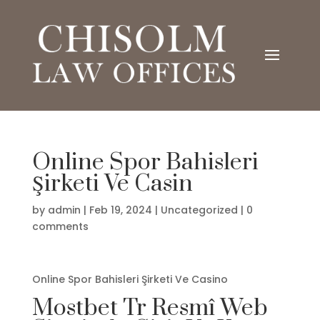
Online Spor Bahisleri
Şirketi Ve Casin
by
admin
|
Feb 19, 2024
|
Uncategorized
|
0
comments
Online Spor Bahisleri Şirketi Ve Casino
Mostbet Tr Resmî Web