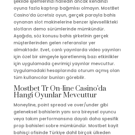
şekilde işlemlerinizi halledin ancak kendinizi
oyuna fazla kaptırıp bağımlısı olmayın. MostBet
Casino’da ücretsiz oyun, gerçek parayla bahis
oynanan slot makinelerine benzer işlevsellikteki
slotların demo sürümlerinde mümkündür.
Aşağıda, söz konusu bahis şirketinin gerçek
müşterilerinden gelen referanslar yer
almaktadır. Evet, canlı yayınlarda video yayınları
için özel bir simgeyle işaretlenmiş bazı etkinlikler
için uygulamada çevrimiçi yayınlar mevcuttur.
Uygulamadaki hesaplarında oturum açmış olan
tüm kullanıcılar bunları görebilir.
Mostbet Tr On-line Casino’da
Hangi Oyunlar Mevcuttur
Moneyline, point spread ve over/under gibi
geleneksel bahislerin yanı sıra bireysel oyuncu
veya takım performansına dayalı daha spesifik
prop bahisleri sobre mümkündür. Mostbet kayit
bahisçi ofisinde Türkiye dahil birçok ülkeden