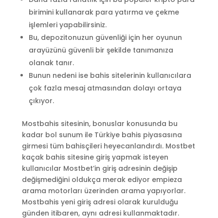
birimini kullanarak para yatırma ve çekme
işlemleri yapabilirsiniz.
Bu, depozitonuzun güvenliği için her oyunun
arayüzünü güvenli bir şekilde tanımanıza
olanak tanır.
Bunun nedeni ise bahis sitelerinin kullanıcılara
çok fazla mesaj atmasından dolayı ortaya
çıkıyor.
Mostbahis sitesinin, bonuslar konusunda bu
kadar bol sunum ile Türkiye bahis piyasasına
girmesi tüm bahisçileri heyecanlandırdı. Mostbet
kaçak bahis sitesine giriş yapmak isteyen
kullanıcılar Mostbet’in giriş adresinin değişip
değişmediğini oldukça merak ediyor empieza
arama motorları üzerinden arama yapıyorlar.
Mostbahis yeni giriş adresi olarak kurulduğu
günden itibaren, aynı adresi kullanmaktadır.