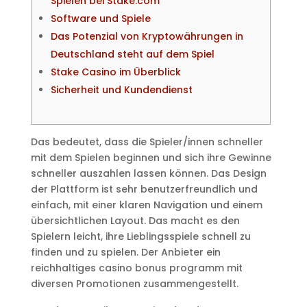
Spielen bei Stake.com
Software und Spiele
Das Potenzial von Kryptowährungen in
Deutschland steht auf dem Spiel
Stake Casino im Überblick
Sicherheit und Kundendienst
Das bedeutet, dass die Spieler/innen schneller
mit dem Spielen beginnen und sich ihre Gewinne
schneller auszahlen lassen können. Das Design
der Plattform ist sehr benutzerfreundlich und
einfach, mit einer klaren Navigation und einem
übersichtlichen Layout. Das macht es den
Spielern leicht, ihre Lieblingsspiele schnell zu
finden und zu spielen. Der Anbieter ein
reichhaltiges casino bonus programm mit
diversen Promotionen zusammengestellt.