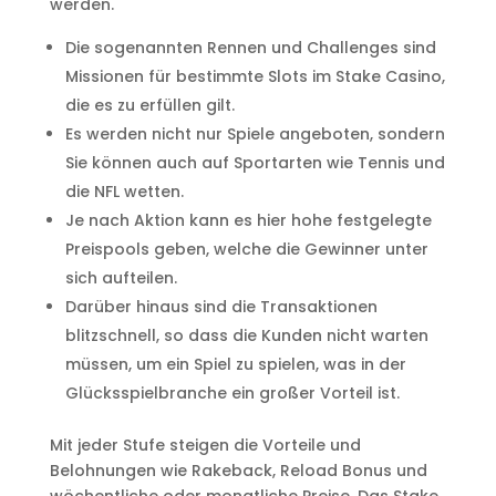
werden.
Die sogenannten Rennen und Challenges sind
Missionen für bestimmte Slots im Stake Casino,
die es zu erfüllen gilt.
Es werden nicht nur Spiele angeboten, sondern
Sie können auch auf Sportarten wie Tennis und
die NFL wetten.
Je nach Aktion kann es hier hohe festgelegte
Preispools geben, welche die Gewinner unter
sich aufteilen.
Darüber hinaus sind die Transaktionen
blitzschnell, so dass die Kunden nicht warten
müssen, um ein Spiel zu spielen, was in der
Glücksspielbranche ein großer Vorteil ist.
Mit jeder Stufe steigen die Vorteile und
Belohnungen wie Rakeback, Reload Bonus und
wöchentliche oder monatliche Preise. Das Stake