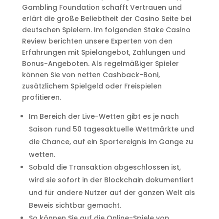
Gambling Foundation schafft Vertrauen und
erlärt die große Beliebtheit der Casino Seite bei
deutschen Spielern. Im folgenden Stake Casino
Review berichten unsere Experten von den
Erfahrungen mit Spielangebot, Zahlungen und
Bonus-Angeboten. Als regelmäßiger Spieler
können Sie von netten Cashback-Boni,
zusätzlichem Spielgeld oder Freispielen
profitieren.
Im Bereich der Live-Wetten gibt es je nach
Saison rund 50 tagesaktuelle Wettmärkte und
die Chance, auf ein Sportereignis im Gange zu
wetten.
Sobald die Transaktion abgeschlossen ist,
wird sie sofort in der Blockchain dokumentiert
und für andere Nutzer auf der ganzen Welt als
Beweis sichtbar gemacht.
So können Sie auf die Online-Spiele von