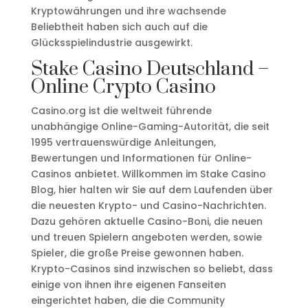
Kryptowährungen und ihre wachsende
Beliebtheit haben sich auch auf die
Glücksspielindustrie ausgewirkt.
Stake Casino Deutschland –
Online Crypto Casino
Casino.org ist die weltweit führende
unabhängige Online-Gaming-Autorität, die seit
1995 vertrauenswürdige Anleitungen,
Bewertungen und Informationen für Online-
Casinos anbietet. Willkommen im Stake Casino
Blog, hier halten wir Sie auf dem Laufenden über
die neuesten Krypto- und Casino-Nachrichten.
Dazu gehören aktuelle Casino-Boni, die neuen
und treuen Spielern angeboten werden, sowie
Spieler, die große Preise gewonnen haben.
Krypto-Casinos sind inzwischen so beliebt, dass
einige von ihnen ihre eigenen Fanseiten
eingerichtet haben, die die Community