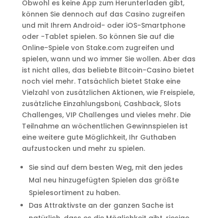
Obwohl es keine App zum Herunterladen gibt,
können Sie dennoch auf das Casino zugreifen
und mit Ihrem Android- oder iOS-Smartphone
oder -Tablet spielen. So können Sie auf die
Online-Spiele von Stake.com zugreifen und
spielen, wann und wo immer Sie wollen. Aber das
ist nicht alles, das beliebte Bitcoin-Casino bietet
noch viel mehr. Tatsächlich bietet Stake eine
Vielzahl von zusätzlichen Aktionen, wie Freispiele,
zusätzliche Einzahlungsboni, Cashback, Slots
Challenges, VIP Challenges und vieles mehr. Die
Teilnahme an wöchentlichen Gewinnspielen ist
eine weitere gute Möglichkeit, Ihr Guthaben
aufzustocken und mehr zu spielen.
Sie sind auf dem besten Weg, mit den jedes
Mal neu hinzugefügten Spielen das größte
Spielesortiment zu haben.
Das Attraktivste an der ganzen Sache ist
natürlich, dass es die Möglichkeit gibt, riesige