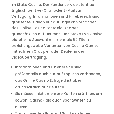
im Stake Casino. Der Kundenservice steht auf
Englisch per Live-Chat oder E-Mail zur
Verfügung. Informationen und Hilfebereich sind
größtenteils auch nur auf Englisch vorhanden,
das Online Casino Echtgeld ist aber
grundsätzlich auf Deutsch. Das Stake Live Casino
bietet eine Auswahl mit mehr als 50 Titeln
beziehungsweise Varianten von Casino Games
mit echtem Croupier oder Dealer in der
Videoübertragung.
Informationen und Hilfebereich sind
größtenteils auch nur auf Englisch vorhanden,
das Online Casino Echtgeld ist aber
grundsätzlich auf Deutsch.
Sie müssen nicht mehrere Konten eröffnen, um
sowohl Casino- als auch Sportwetten zu
nutzen.
Täglich werden Boni und Sonderaktionen