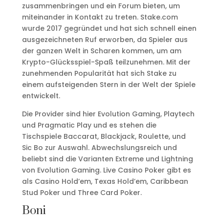
zusammenbringen und ein Forum bieten, um
miteinander in Kontakt zu treten. Stake.com
wurde 2017 gegründet und hat sich schnell einen
ausgezeichneten Ruf erworben, da Spieler aus
der ganzen Welt in Scharen kommen, um am
Krypto-Glücksspiel-Spaß teilzunehmen. Mit der
zunehmenden Popularität hat sich Stake zu
einem aufsteigenden Stern in der Welt der Spiele
entwickelt.
Die Provider sind hier Evolution Gaming, Playtech
und Pragmatic Play und es stehen die
Tischspiele Baccarat, Blackjack, Roulette, und
Sic Bo zur Auswahl. Abwechslungsreich und
beliebt sind die Varianten Extreme und Lightning
von Evolution Gaming. Live Casino Poker gibt es
als Casino Hold’em, Texas Hold’em, Caribbean
Stud Poker und Three Card Poker.
Boni