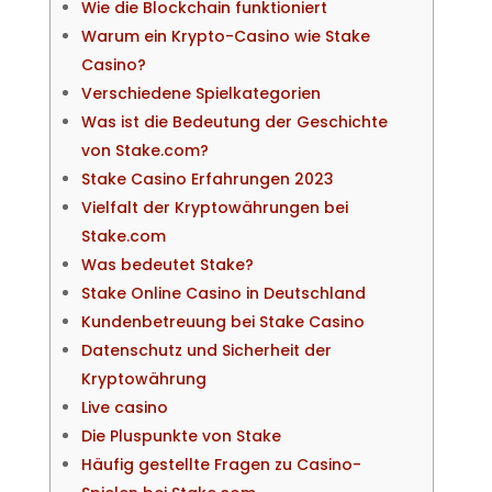
Wie die Blockchain funktioniert
Warum ein Krypto-Casino wie Stake
Casino?
Verschiedene Spielkategorien
Was ist die Bedeutung der Geschichte
von Stake.com?
Stake Casino Erfahrungen 2023
Vielfalt der Kryptowährungen bei
Stake.com
Was bedeutet Stake?
Stake Online Casino in Deutschland
Kundenbetreuung bei Stake Casino
Datenschutz und Sicherheit der
Kryptowährung
Live casino
Die Pluspunkte von Stake
Häufig gestellte Fragen zu Casino-