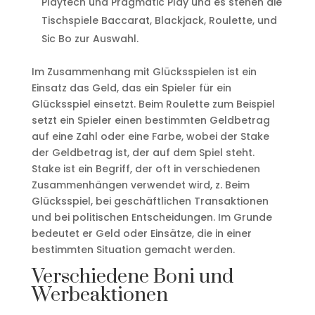
Playtech und Pragmatic Play und es stehen die
Tischspiele Baccarat, Blackjack, Roulette, und
Sic Bo zur Auswahl.
Im Zusammenhang mit Glücksspielen ist ein
Einsatz das Geld, das ein Spieler für ein
Glücksspiel einsetzt. Beim Roulette zum Beispiel
setzt ein Spieler einen bestimmten Geldbetrag
auf eine Zahl oder eine Farbe, wobei der Stake
der Geldbetrag ist, der auf dem Spiel steht.
Stake ist ein Begriff, der oft in verschiedenen
Zusammenhängen verwendet wird, z. Beim
Glücksspiel, bei geschäftlichen Transaktionen
und bei politischen Entscheidungen. Im Grunde
bedeutet er Geld oder Einsätze, die in einer
bestimmten Situation gemacht werden.
Verschiedene Boni und
Werbeaktionen