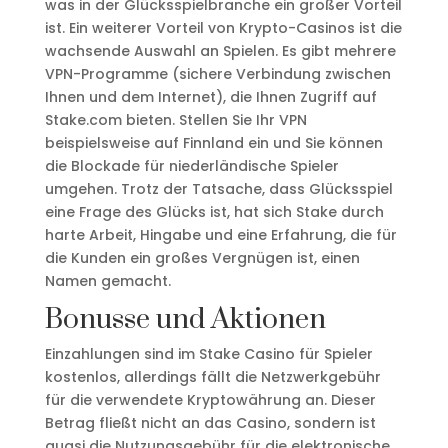
was in der Glücksspielbranche ein großer Vorteil
ist. Ein weiterer Vorteil von Krypto-Casinos ist die
wachsende Auswahl an Spielen. Es gibt mehrere
VPN-Programme (sichere Verbindung zwischen
Ihnen und dem Internet), die Ihnen Zugriff auf
Stake.com bieten. Stellen Sie Ihr VPN
beispielsweise auf Finnland ein und Sie können
die Blockade für niederländische Spieler
umgehen. Trotz der Tatsache, dass Glücksspiel
eine Frage des Glücks ist, hat sich Stake durch
harte Arbeit, Hingabe und eine Erfahrung, die für
die Kunden ein großes Vergnügen ist, einen
Namen gemacht.
Bonusse und Aktionen
Einzahlungen sind im Stake Casino für Spieler
kostenlos, allerdings fällt die Netzwerkgebühr
für die verwendete Kryptowährung an. Dieser
Betrag fließt nicht an das Casino, sondern ist
quasi die Nutzungsgebühr für die elektronische