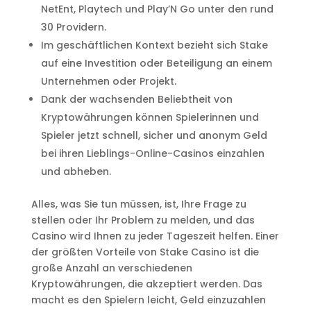
NetEnt, Playtech und Play’N Go unter den rund
30 Providern.
Im geschäftlichen Kontext bezieht sich Stake
auf eine Investition oder Beteiligung an einem
Unternehmen oder Projekt.
Dank der wachsenden Beliebtheit von
Kryptowährungen können Spielerinnen und
Spieler jetzt schnell, sicher und anonym Geld
bei ihren Lieblings-Online-Casinos einzahlen
und abheben.
Alles, was Sie tun müssen, ist, Ihre Frage zu
stellen oder Ihr Problem zu melden, und das
Casino wird Ihnen zu jeder Tageszeit helfen. Einer
der größten Vorteile von Stake Casino ist die
große Anzahl an verschiedenen
Kryptowährungen, die akzeptiert werden. Das
macht es den Spielern leicht, Geld einzuzahlen