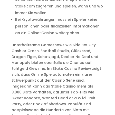
Stake.com zugreifen und spielen, wann und wo
immer Sie wollen.
Bei Kryptowährungen muss ein Spieler keine
persönlichen oder finanziellen Informationen
an ein Online-Casino weitergeben.
Unterhaltsame Gameshows wie Side Bet City,
Cash or Crash, Football Studio, Glücksrad,
Dragon Tiger, Schatzjagd, Deal or No Deal und
Monopoly bieten ebenfalls die Chance auf
Echtgeld Gewinne. Im Stake Casino Review zeigt
sich, dass Online Spielautomaten ein klarer
Schwerpunkt auf der Casino Seite sind.
Insgesamt kann das Stake Casino mehr als
3.000 Slots vorhalten, darunter Top-Hits wie
Sweet Bonanza, Wanted Dead or a Wild, Fruit
Party, oder Book of Shadows. Populär sind
beispielsweise die Hunderte von Slots mit