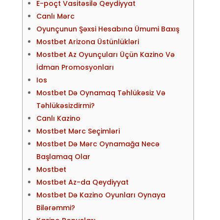
E-poçt Vasitəsilə Qeydiyyat
Canlı Mərc
Oyunçunun Şəxsi Hesabına Ümumi Baxış
Mostbet Arizona Üstünlükləri
Mostbet Az Oyunçuları Üçün Kazino Və
İdman Promosyonları
Ios
Mostbet Də Oynamaq Təhlükəsiz Və
Təhlükəsizdirmi?
Canlı Kazino
Mostbet Mərc Seçimləri
Mostbet Də Mərc Oynamağa Necə
Başlamaq Olar
Mostbet
Mostbet Az-da Qeydiyyat
Mostbet Də Kazino Oyunları Oynaya
Bilərəmmi?