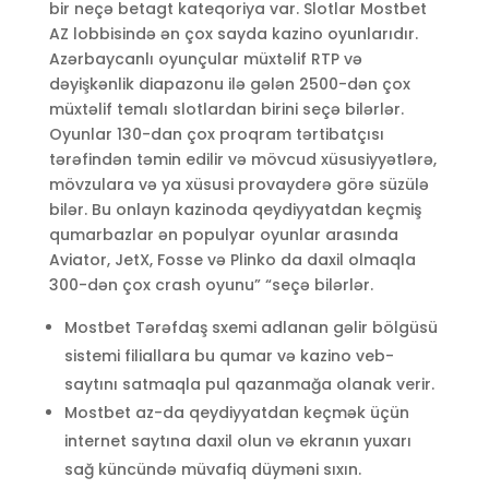
bir neçə betagt kateqoriya var. Slotlar Mostbet
AZ lobbisində ən çox sayda kazino oyunlarıdır.
Azərbaycanlı oyunçular müxtəlif RTP və
dəyişkənlik diapazonu ilə gələn 2500-dən çox
müxtəlif temalı slotlardan birini seçə bilərlər.
Oyunlar 130-dan çox proqram tərtibatçısı
tərəfindən təmin edilir və mövcud xüsusiyyətlərə,
mövzulara və ya xüsusi provayderə görə süzülə
bilər. Bu onlayn kazinoda qeydiyyatdan keçmiş
qumarbazlar ən populyar oyunlar arasında
Aviator, JetX, Fosse və Plinko da daxil olmaqla
300-dən çox crash oyunu” “seçə bilərlər.
Mostbet Tərəfdaş sxemi adlanan gəlir bölgüsü
sistemi filiallara bu qumar və kazino veb-
saytını satmaqla pul qazanmağa olanak verir.
Mostbet az-da qeydiyyatdan keçmək üçün
internet saytına daxil olun və ekranın yuxarı
sağ küncündə müvafiq düyməni sıxın.