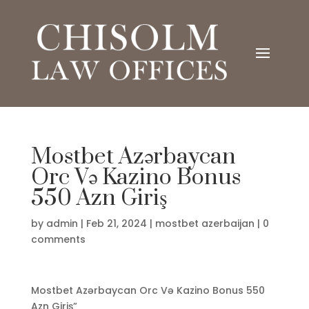
Mostbet Azərbaycan
Orc Və Kazino Bonus
550 Azn Giriş
by
admin
|
Feb 21, 2024
|
mostbet azerbaijan
|
0
comments
Mostbet Azərbaycan Orc Və Kazino Bonus 550
Azn Giriş”