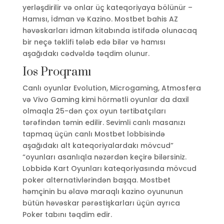
yerləşdirilir və onlar üç kateqoriyaya bölünür –
Hamısı, İdman və Kazino. Mostbet bahis AZ
həvəskarları idman kitabında istifadə olunacaq
bir neçə təklifi tələb edə bilər və hamısı
aşağıdakı cədvəldə təqdim olunur.
Ios Proqramı
Canlı oyunlar Evolution, Microgaming, Atmosfera
və Vivo Gaming kimi hörmətli oyunlar da daxil
olmaqla 25-dən çox oyun tərtibatçıları
tərəfindən təmin edilir. Sevimli canlı masanızı
tapmaq üçün canlı Mostbet lobbisində
aşağıdakı alt kateqoriyalardakı mövcud”
“oyunları asanlıqla nəzərdən keçirə bilərsiniz.
Lobbidə Kart Oyunları kateqoriyasında mövcud
poker alternativlərindən başqa. Mostbet
həmçinin bu əlavə maraqlı kazino oyununun
bütün həvəskar pərəstişkarları üçün ayrıca
Poker tabını təqdim edir.