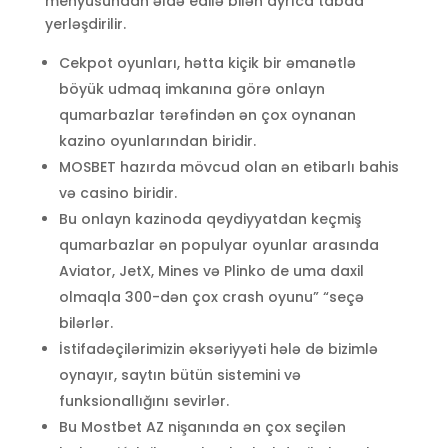
menyusundan əldə edilə bilən ayrıca tabda
yerləşdirilir.
Cekpot oyunları, hətta kiçik bir əmanətlə
böyük udmaq imkanına görə onlayn
qumarbazlar tərəfindən ən çox oynanan
kazino oyunlarından biridir.
MOSBET hazırda mövcud olan ən etibarlı bahis
və casino biridir.
Bu onlayn kazinoda qeydiyyatdan keçmiş
qumarbazlar ən populyar oyunlar arasında
Aviator, JetX, Mines və Plinko de uma daxil
olmaqla 300-dən çox crash oyunu” “seçə
bilərlər.
İstifadəçilərimizin əksəriyyəti hələ də bizimlə
oynayır, saytın bütün sistemini və
funksionallığını sevirlər.
Bu Mostbet AZ nişanında ən çox seçilən