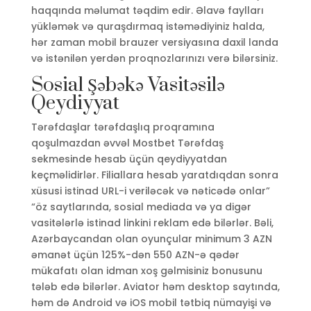
haqqında məlumat təqdim edir. Əlavə faylları
yükləmək və quraşdırmaq istəmədiyiniz halda,
hər zaman mobil brauzer versiyasına daxil landa
və istənilən yerdən proqnozlarınızı verə bilərsiniz.
Sosial Şəbəkə Vasitəsilə
Qeydiyyat
Tərəfdaşlar tərəfdaşlıq proqramına
qoşulmazdan əvvəl Mostbet Tərəfdaş
sekmesinde hesab üçün qeydiyyatdan
keçməlidirlər. Filiallara hesab yaratdıqdan sonra
xüsusi istinad URL-i veriləcək və nəticədə onlar”
“öz saytlarında, sosial mediada və ya digər
vasitələrlə istinad linkini reklam edə bilərlər. Bəli,
Azərbaycandan olan oyunçular minimum 3 AZN
əmanət üçün 125%-dən 550 AZN-ə qədər
mükafatı olan idman xoş gəlmisiniz bonusunu
tələb edə bilərlər. Aviator həm desktop saytında,
həm də Android və iOS mobil tətbiq nümayişi və