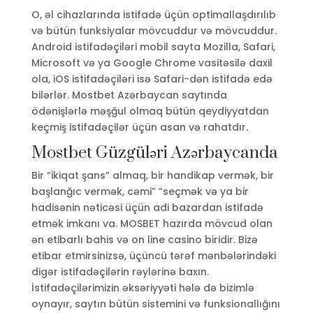
O, əl cihazlarında istifadə üçün optimallaşdırılıb
və bütün funksiyalar mövcuddur və mövcuddur.
Android istifadəçiləri mobil sayta Mozilla, Safari,
Microsoft və ya Google Chrome vasitəsilə daxil
ola, iOS istifadəçiləri isə Safari-dən istifadə edə
bilərlər. Mostbet Azərbaycan saytında
ödənişlərlə məşğul olmaq bütün qeydiyyatdan
keçmiş istifadəçilər üçün asan və rahatdır.
Mostbet Güzgüləri Azərbaycanda
Bir “ikiqat şans” almaq, bir handikap vermək, bir
başlanğıc vermək, cəmi” “seçmək və ya bir
hadisənin nəticəsi üçün adi bazardan istifadə
etmək imkanı va. MOSBET hazırda mövcud olan
ən etibarlı bahis və on line casino biridir. Bizə
etibar etmirsinizsə, üçüncü tərəf mənbələrindəki
digər istifadəçilərin rəylərinə baxın.
İstifadəçilərimizin əksəriyyəti hələ də bizimlə
oynayır, saytın bütün sistemini və funksionallığını