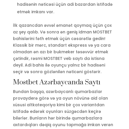
hadisənin nəticəsi üçün adi bazardan istifadə
etmək imkanı var.
İlk qazancdan əvvəl əmanət qoymaq üçün çox
az şey qalıb. Və sonra ən geniş idman MOSTBET
bahislərini fəth etmək üçün cəsarətlə gedin!
Klassik bir mərc, standart ekspress və ya cara
olmadan ən azı bir bukmeker təsəvvür etmək
çətindir, rəsmi MOSTBET veb saytı da istisna
deyil. Adi bahis ilə oyunçu yalnız bir hadisəni
seçir və sonra gözlənilən nəticəni göstərir.
Mostbet Azərbaycanda Saytı
Bundan başqa, azərbaycanlı qumarbazlar
provayderə görə və ya oyun növünə aid olan
xüsusi altkateqoriya kimi bir çox variantdan
istifadə edərək oyunları süzgəcdən keçirə
bilərlər. Bunların hər birində qumarbazlara
axtardıqları dəqiq oyunu tapmağa imkan verən