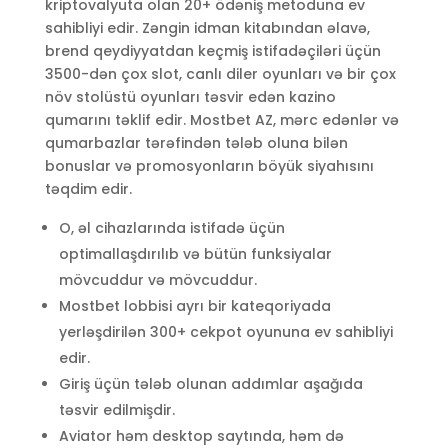
kriptovalyuta olan 20+ ödəniş metoduna ev
sahibliyi edir. Zəngin idman kitabından əlavə,
brend qeydiyyatdan keçmiş istifadəçiləri üçün
3500-dən çox slot, canlı diler oyunları və bir çox
növ stolüstü oyunları təsvir edən kazino
qumarını təklif edir. Mostbet AZ, mərc edənlər və
qumarbazlar tərəfindən tələb oluna bilən
bonuslar və promosyonların böyük siyahısını
təqdim edir.
O, əl cihazlarında istifadə üçün
optimallaşdırılıb və bütün funksiyalar
mövcuddur və mövcuddur.
Mostbet lobbisi ayrı bir kateqoriyada
yerləşdirilən 300+ cekpot oyununa ev sahibliyi
edir.
Giriş üçün tələb olunan addımlar aşağıda
təsvir edilmişdir.
Aviator həm desktop saytında, həm də