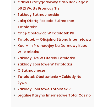
Odbierz Cotygodniowy Cash Back Again
50 Zł Watts Promocji Sts
Zakłady Bukmacherskie
Jaką Ofertę Posiada Bukmacher
Totolotek?
Chcę Obstawiać W Totolotek Pl!
Totolotek — Oficjalna Strona Internetowa
Kod Mhh Promocyjny Na Darmowy Kupon
W Totolotku
Zakłady Live W Ofercie Totolotka
Zakłady Sportowe W Totolotku
O Bukmacherze
Totolotek Obstawianie – Zakłady Na
Żywo
Zakłady Sportowe Totolotek Pl
Legalne Kasyno Internetowe Total Casino