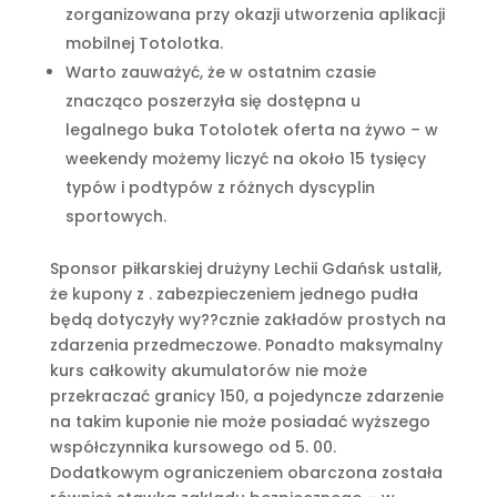
zorganizowana przy okazji utworzenia aplikacji
mobilnej Totolotka.
Warto zauważyć, że w ostatnim czasie
znacząco poszerzyła się dostępna u
legalnego buka Totolotek oferta na żywo – w
weekendy możemy liczyć na około 15 tysięcy
typów i podtypów z różnych dyscyplin
sportowych.
Sponsor piłkarskiej drużyny Lechii Gdańsk ustalił,
że kupony z . zabezpieczeniem jednego pudła
będą dotyczyły wy??cznie zakładów prostych na
zdarzenia przedmeczowe. Ponadto maksymalny
kurs całkowity akumulatorów nie może
przekraczać granicy 150, a pojedyncze zdarzenie
na takim kuponie nie może posiadać wyższego
współczynnika kursowego od 5. 00.
Dodatkowym ograniczeniem obarczona została