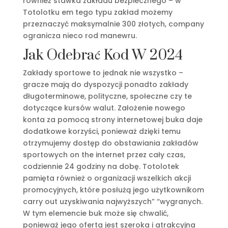
również stawka zakładu bezpiecznego – w
Totolotku em tego typu zakład możemy
przeznaczyć maksymalnie 300 złotych, company
ogranicza nieco rod manewru.
Jak Odebrać Kod W 2024
Zakłady sportowe to jednak nie wszystko –
gracze mają do dyspozycji ponadto zakłady
długoterminowe, polityczne, społeczne czy te
dotyczące kursów walut. Założenie nowego
konta za pomocą strony internetowej buka daje
dodatkowe korzyści, ponieważ dzięki temu
otrzymujemy dostęp do obstawiania zakładów
sportowych on the internet przez cały czas,
codziennie 24 godziny na dobę. Totolotek
pamięta również o organizacji wszelkich akcji
promocyjnych, które posłużą jego użytkownikom
carry out uzyskiwania najwyższych” “wygranych.
W tym elemencie buk może się chwalić,
ponieważ jego oferta jest szeroka i atrakcyjna