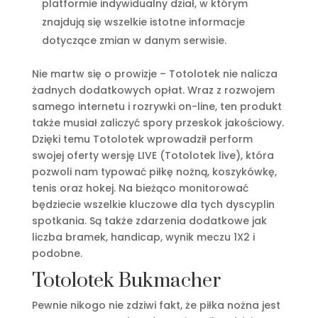
platformie indywidualny dział, w którym
znajdują się wszelkie istotne informacje
dotyczące zmian w danym serwisie.
Nie martw się o prowizje – Totolotek nie nalicza
żadnych dodatkowych opłat. Wraz z rozwojem
samego internetu i rozrywki on-line, ten produkt
także musiał zaliczyć spory przeskok jakościowy.
Dzięki temu Totolotek wprowadził perform
swojej oferty wersję LIVE (Totolotek live), która
pozwoli nam typować piłkę nożną, koszykówkę,
tenis oraz hokej. Na bieżąco monitorować
będziecie wszelkie kluczowe dla tych dyscyplin
spotkania. Są także zdarzenia dodatkowe jak
liczba bramek, handicap, wynik meczu 1X2 i
podobne.
Totolotek Bukmacher
Pewnie nikogo nie zdziwi fakt, że piłka nożna jest