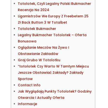
Totolotek, Czyli Legalny Polski Bukmacher
Recenzja Na 2024
Ligamistrzów We Europy Z Freebetem 25
Zł Back Button 3 W Totalbet
Totolotek Bukmacher
Legalny Bukmacher Totolotek – Oferta
Bonusowa
Oglądanie Meczów Na Żywo I
Obstawianie Zakładów
Graj Grubo W Totolotku
“totolotek Czy Warto W Tamtym Miejscu
Jeszcze Obstawiać Zakłady? Zakłady
Sportow
Contact Info
Jak Wyglądają Punkty Totolotek? Godziny
Otwarcia I Actually Oferta
Informacje