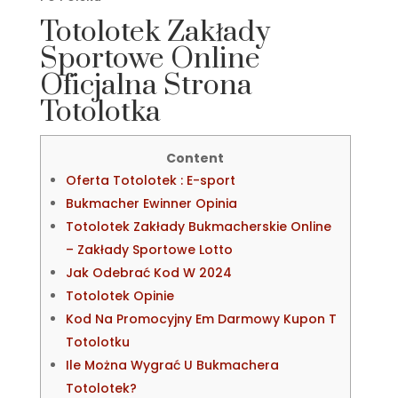
Totolotek Zakłady
Sportowe Online
Oficjalna Strona
Totolotka
Content
Oferta Totolotek : E-sport
Bukmacher Ewinner Opinia
Totolotek Zakłady Bukmacherskie Online
– Zakłady Sportowe Lotto
Jak Odebrać Kod W 2024
Totolotek Opinie
Kod Na Promocyjny Em Darmowy Kupon T
Totolotku
Ile Można Wygrać U Bukmachera
Totolotek?