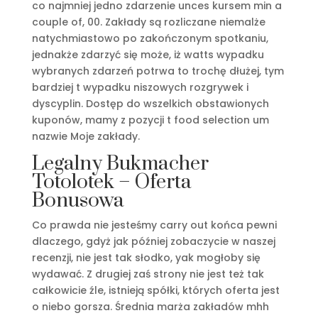
co najmniej jedno zdarzenie unces kursem min a
couple of, 00. Zakłady są rozliczane niemalże
natychmiastowo po zakończonym spotkaniu,
jednakże zdarzyć się może, iż watts wypadku
wybranych zdarzeń potrwa to trochę dłużej, tym
bardziej t wypadku niszowych rozgrywek i
dyscyplin. Dostęp do wszelkich obstawionych
kuponów, mamy z pozycji t food selection um
nazwie Moje zakłady.
Legalny Bukmacher
Totolotek – Oferta
Bonusowa
Co prawda nie jesteśmy carry out końca pewni
dlaczego, gdyż jak później zobaczycie w naszej
recenzji, nie jest tak słodko, yak mogłoby się
wydawać. Z drugiej zaś strony nie jest też tak
całkowicie źle, istnieją spółki, których oferta jest
o niebo gorsza. Średnia marża zakładów mhh