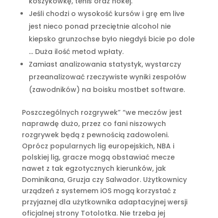
koszykówkę, tenis oraz hokej.
Jeśli chodzi o wysokość kursów i grę em live
jest nieco ponad przeciętnie alcohol nie
kiepsko grunzochse było niegdyś bicie po dole
… Duża ilość metod wpłaty.
Zamiast analizowania statystyk, wystarczy
przeanalizować rzeczywiste wyniki zespołów
(zawodników) na boisku mostbet software.
Poszczególnych rozgrywek” “we meczów jest
naprawdę dużo, przez co fani niszowych
rozgrywek będą z pewnością zadowoleni.
Oprócz popularnych lig europejskich, NBA i
polskiej lig, gracze mogą obstawiać mecze
nawet z tak egzotycznych kierunków, jak
Dominikana, Gruzja czy Salwador. Użytkownicy
urządzeń z systemem iOS mogą korzystać z
przyjaznej dla użytkownika adaptacyjnej wersji
oficjalnej strony Totolotka. Nie trzeba jej