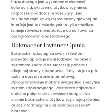
hazardowego jest wykonany w ciemnych
kolorach, dzięki czemu użytkownicy nie są
rozproszeni podczas procesu gry. Linia
zakładów zajmuje większość strony głównej, an
interfejs jest tak zwięzły, yak to tylko możliwe.
Istnieje również menu służące do sortowania
oprogramowania hazardowego.
Bukmacher Ewinner Opinia
Bukmacher udostępnia swoim klientom
poręczną aplikację na urządzenia mobilne z
systemem Android os. Możesz ją pobrać z
oficjalnej strony internetowej firmy lub jako plik.
apk na naszej stronie internetowej.
Oprogramowanie mobilne uwzględnia specyfikę
systemu operacyjnego i dostarcza najbardziej
stabilne połączenie z serwisem habgier. Na
stronie bukmachera użytkownicy znajdą również
dział z informacjami o działalności przedsi?
biorstwa.