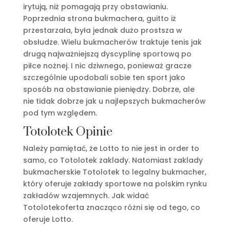
irytują, niż pomagają przy obstawianiu.
Poprzednia strona bukmachera, guitto iż
przestarzała, była jednak dużo prostsza w
obsłudze. Wielu bukmacherów traktuje tenis jak
drugą najważniejszą dyscyplinę sportową po
piłce nożnej. I nic dziwnego, ponieważ gracze
szczególnie upodobali sobie ten sport jako
sposób na obstawianie pieniędzy. Dobrze, ale
nie tidak dobrze jak u najlepszych bukmacherów
pod tym względem.
Totolotek Opinie
Należy pamiętać, że Lotto to nie jest in order to
samo, co Totolotek zaklady. Natomiast zaklady
bukmacherskie Totolotek to legalny bukmacher,
który oferuje zakłady sportowe na polskim rynku
zakładów wzajemnych. Jak widać
Totolotekoferta znacząco różni się od tego, co
oferuje Lotto.