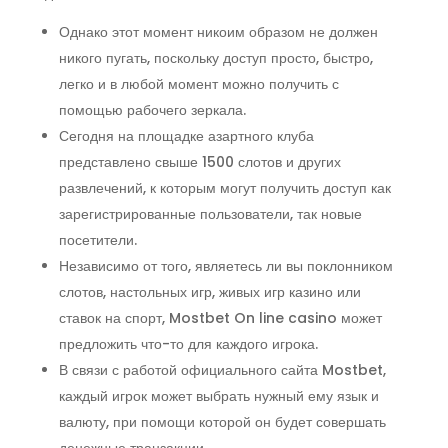
Однако этот момент никоим образом не должен
никого пугать, поскольку доступ просто, быстро,
легко и в любой момент можно получить с
помощью рабочего зеркала.
Сегодня на площадке азартного клуба
представлено свыше 1500 слотов и других
развлечений, к которым могут получить доступ как
зарегистрированные пользователи, так новые
посетители.
Независимо от того, являетесь ли вы поклонником
слотов, настольных игр, живых игр казино или
ставок на спорт, Mostbet On line casino может
предложить что-то для каждого игрока.
В связи с работой официального сайта Mostbet,
каждый игрок может выбрать нужный ему язык и
валюту, при помощи которой он будет совершать
денежные транзакции.