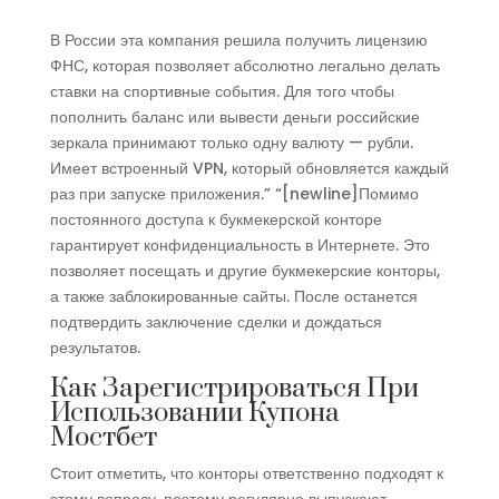
В России эта компания решила получить лицензию
ФНС, которая позволяет абсолютно легально делать
ставки на спортивные события. Для того чтобы
пополнить баланс или вывести деньги российские
зеркала принимают только одну валюту — рубли.
Имеет встроенный VPN, который обновляется каждый
раз при запуске приложения.” “[newline]Помимо
постоянного доступа к букмекерской конторе
гарантирует конфиденциальность в Интернете. Это
позволяет посещать и другие букмекерские конторы,
а также заблокированные сайты. После останется
подтвердить заключение сделки и дождаться
результатов.
Как Зарегистрироваться При
Использовании Купона
Мостбет
Стоит отметить, что конторы ответственно подходят к
этому вопросу, поэтому регулярно выпускают