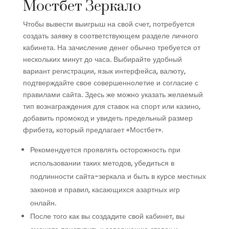
Мостбет Зеркало
Чтобы вывести выигрыш на свой счет, потребуется
создать заявку в соответствующем разделе личного
кабинета. На зачисление денег обычно требуется от
нескольких минут до часа. Выбирайте удобный
вариант регистрации, язык интерфейса, валюту,
подтверждайте свое совершеннолетие и согласие с
правилами сайта. Здесь же можно указать желаемый
тип вознаграждения для ставок на спорт или казино,
добавить промокод и увидеть предельный размер
фрибета, который предлагает «Мостбет».
Рекомендуется проявлять осторожность при
использовании таких методов, убедиться в
подлинности сайта-зеркала и быть в курсе местных
законов и правил, касающихся азартных игр
онлайн.
После того как вы создадите свой кабинет, вы