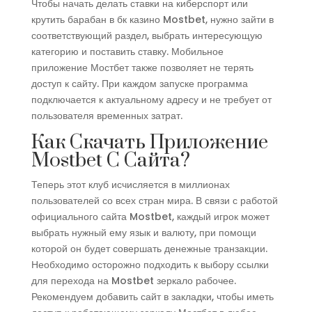
Чтобы начать делать ставки на киберспорт или
крутить барабан в бк казино Mostbet, нужно зайти в
соответствующий раздел, выбрать интересующую
категорию и поставить ставку. Мобильное
приложение Мостбет также позволяет не терять
доступ к сайту. При каждом запуске программа
подключается к актуальному адресу и не требует от
пользователя временных затрат.
Как Скачать Приложение
Mostbet С Сайта?
Теперь этот клуб исчисляется в миллионах
пользователей со всех стран мира. В связи с работой
официального сайта Mostbet, каждый игрок может
выбрать нужный ему язык и валюту, при помощи
которой он будет совершать денежные транзакции.
Необходимо осторожно подходить к выбору ссылки
для перехода на Mostbet зеркало рабочее.
Рекомендуем добавить сайт в закладки, чтобы иметь