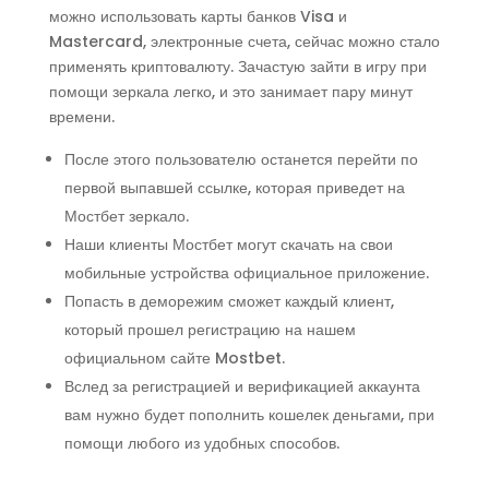
можно использовать карты банков Visa и
Mastercard, электронные счета, сейчас можно стало
применять криптовалюту. Зачастую зайти в игру при
помощи зеркала легко, и это занимает пару минут
времени.
После этого пользователю останется перейти по
первой выпавшей ссылке, которая приведет на
Мостбет зеркало.
Наши клиенты Мостбет могут скачать на свои
мобильные устройства официальное приложение.
Попасть в деморежим сможет каждый клиент,
который прошел регистрацию на нашем
официальном сайте Mostbet.
Вслед за регистрацией и верификацией аккаунта
вам нужно будет пополнить кошелек деньгами, при
помощи любого из удобных способов.