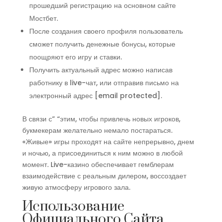
прошедший регистрацию на основном сайте
Мостбет.
После создания своего профиля пользователь
сможет получить денежные бонусы, которые
поощряют его игру и ставки.
Получить актуальный адрес можно написав
работнику в live-чат, или отправив письмо на
электронный адрес [email protected].
В связи с” “этим, чтобы привлечь новых игроков,
букмекерам желательно немало постараться.
«Живые» игры проходят на сайте непрерывно, днем
и ночью, а присоединиться к ним можно в любой
момент. Live-казино обеспечивает гемблерам
взаимодействие с реальным дилером, воссоздает
живую атмосферу игрового зала.
Использование
Официального Сайта