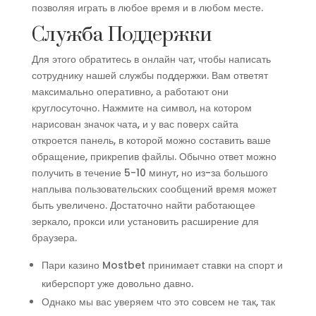
позволяя играть в любое время и в любом месте.
Служба Поддержки
Для этого обратитесь в онлайн чат, чтобы написать
сотруднику нашей службы поддержки. Вам ответят
максимально оперативно, а работают они
круглосуточно. Нажмите на символ, на котором
нарисован значок чата, и у вас поверх сайта
откроется панель, в которой можно составить ваше
обращение, прикрепив файлы. Обычно ответ можно
получить в течение 5-10 минут, но из-за большого
наплыва пользовательских сообщений время может
быть увеличено. Достаточно найти работающее
зеркало, прокси или установить расширение для
браузера.
Пари казино Mostbet принимает ставки на спорт и
киберспорт уже довольно давно.
Однако мы вас уверяем что это совсем не так, так