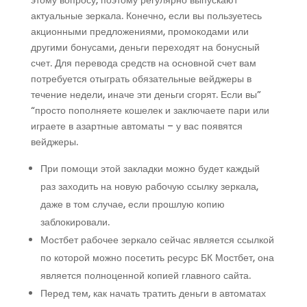
актуальные зеркала. Конечно, если вы пользуетесь
акционными предложениями, промокодами или
другими бонусами, деньги переходят на бонусный
счет. Для перевода средств на основной счет вам
потребуется отыграть обязательные вейджеры в
течение недели, иначе эти деньги сгорят. Если вы”
“просто пополняете кошелек и заключаете пари или
играете в азартные автоматы – у вас появятся
вейджеры.
При помощи этой закладки можно будет каждый
раз заходить на новую рабочую ссылку зеркала,
даже в том случае, если прошлую копию
заблокировали.
Мостбет рабочее зеркало сейчас является ссылкой
по которой можно посетить ресурс БК Мостбет, она
является полноценной копией главного сайта.
Перед тем, как начать тратить деньги в автоматах