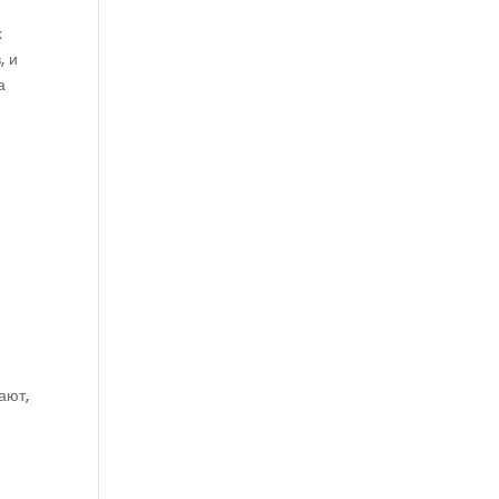
х
, и
а
ают,