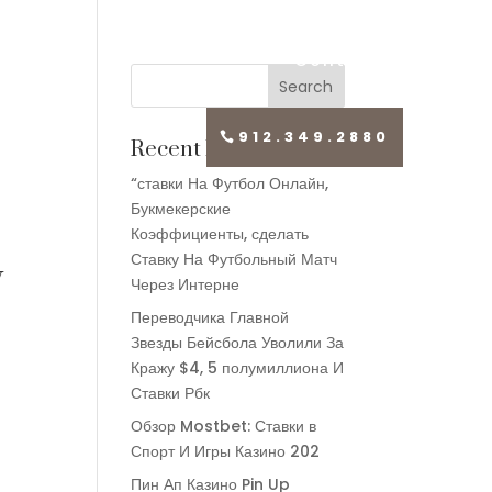
minal Law
Contact
912.349.2880
Recent Posts
“ставки На Футбол Онлайн,
Букмекерские
Коэффициенты, сделать
Ставку На Футбольный Матч
у
Через Интерне
Переводчика Главной
Звезды Бейсбола Уволили За
Кражу $4, 5 полумиллиона И
Ставки Рбк
Обзор Mostbet: Ставки в
Спорт И Игры Казино 202
Пин Ап Казино Pin Up