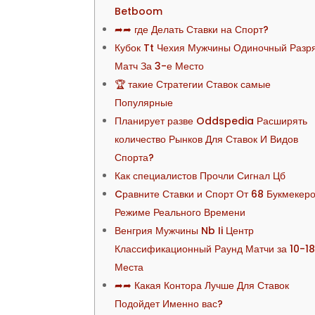
Betboom
➦➦ где Делать Ставки на Спорт?
Кубок Tt Чехия Мужчины Одиночный Разр
Матч За 3-е Место
🏆 такие Стратегии Ставок самые
Популярные
Планирует разве Oddspedia Расширять
количество Рынков Для Ставок И Видов
Спорта?
Как специалистов Прочли Сигнал Цб
Cравните Ставки и Спорт От 68 Букмекеро
Режиме Реального Времени
Венгрия Мужчины Nb Ii Центр
Классификационный Раунд Матчи за 10-1
Места
➦➦ Какая Контора Лучше Для Ставок
Подойдет Именно вас?