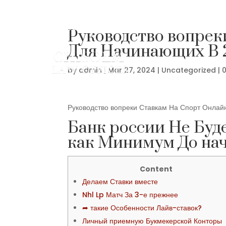
Home
Team
Руководство вопрек
Для Начинающих В 
by
admin
|
Mar 27, 2024
|
Uncategorized
|
Руководство вопреки Ставкам На Спорт Онла
Банк россии Не Буд
как Минимум До нач
Content
Делаем Ставки вместе
Nhl Lp Матч За 3-е прежнее
➦ такие Особенности Лайв-ставок?
Личный приемную Букмекерской Конторы