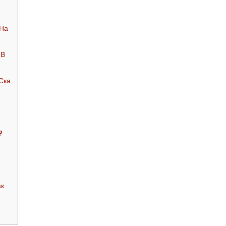
 На
 В
 Ска
?
ак