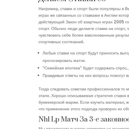
Например, ставки и спорт были популярны в В
играх же связанных со ставками в Англии котор
действующий Закон об азартных играх 2005 го
спорт. Обычно люди делаете ставки на спорт,
чувствовать себе более взволнованным результа
спортивных состязаний.
Любые ставки на спорт будут приносить выгод
прогнозировать матчи.
“Семейная ипотека” будет содержать спрос,
Правдивые ответы на них вопросы помогут ва
Тогда следовать советам профессионалов то
этапе. Хорошо описываемая стратегия ставок 
букмекерской маржи. Если изучить материал, 
что применение этого подхода проворно их об
Nhl Lp Матч За 3-е законно
Мы предлагаем высокие котировки на множеств