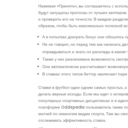
Нажимая «Принять», вы соглашаетесь с испол
будут запущены прогнозы от лучших капперов.
и проверить его на точности. В каждом разде
образом, чтобы быть максимально полезной вс
А в попытках доиграть бонус они обошлось 
Не не говорит, но перед тем как начинать де
оправдываться и знать но расклады в каком
Также у них реализована возможность смотр
Они автоматически рассчитывают возможную
В ставках этого типов беттор заключает пари
Ставки в футбол одни одним самых простых, а 
делать верные исходы. Если мы идет о котир
популярных спортивных дисциплинах и в иденти
платформе Oddspedia пользователь также пол
матчей по немногим видам спорта. Там вы смо
отслеживать эффективность ставок.