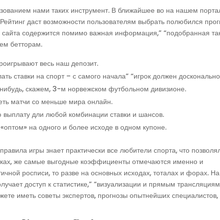
ьзованием нами таких инструмент. В ближайшее во на нашем порта
 Рейтинг даст возможности пользователям выбрать полюбился прог
ле сайта содержится помимо важная информация,” “подобранная та
ем бетторам.
проигрывают весь наш депозит.
лать ставки на спорт – с самого начала” “игрок должен доскональн
-нибудь, скажем, 3-м норвежском футбольном дивизионе.
еть матчи со меньше мира онлайн.
 выплату дли любой комбинации ставки и шансов.
 «оптом» на одного и более исходе в одном купоне.
правила игры знает практически все любители спорта, что позволя
овках, же самые выгодные коэффициенты отмечаются именно и
чной росписи, то разве на основных исходах, тоталах и форах. На
учает доступ к статистике,” “визуализации и прямым трансляция
жете иметь советы экспертов, прогнозы опытнейших специалистов,